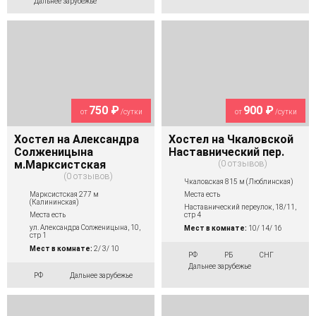
Дальнее зарубежье
750 ₽
900 ₽
от
/сутки
от
/сутки
Хостел на Александра
Хостел на Чкаловской
Солженицына
Наставнический пер.
м.Марксистская
0 отзывов
0 отзывов
Чкаловская 815 м (Люблинская)
Марксистская 277 м
Места есть
(Калининская)
Наставнический переулок, 18/11,
Места есть
стр 4
ул. Александра Солженицына, 10,
Мест в комнате:
10/ 14/ 16
стр 1
Мест в комнате:
2/ 3/ 10
РФ
РБ
СНГ
Дальнее зарубежье
РФ
Дальнее зарубежье