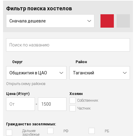
Фильтр поиска хостелов
Сначала дешевле
Округ
Район
Общежития в ЦАО
Таганский
Открыть схему районов
Цена (₽/cут)
Хозяин
Собственник
Частник
Гражданство заселяемых:
Дальнее
РФ
РБ
зарубежье