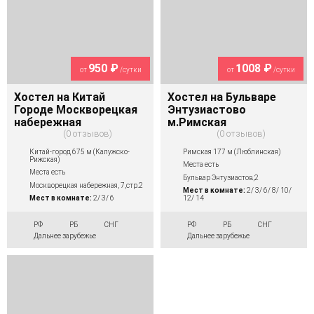
950 ₽
1008 ₽
от
/сутки
от
/сутки
Хостел на Китай
Хостел на Бульваре
Городе Москворецкая
Энтузиастово
набережная
м.Римская
0 отзывов
0 отзывов
Китай-город 675 м (Калужско-
Римская 177 м (Люблинская)
Рижская)
Места есть
Места есть
Бульвар Энтузиастов,2
Москворецкая набережная, 7,стр.2
Мест в комнате:
2/ 3/ 6/ 8/ 10/
Мест в комнате:
2/ 3/ 6
12/ 14
РФ
РБ
СНГ
РФ
РБ
СНГ
Дальнее зарубежье
Дальнее зарубежье