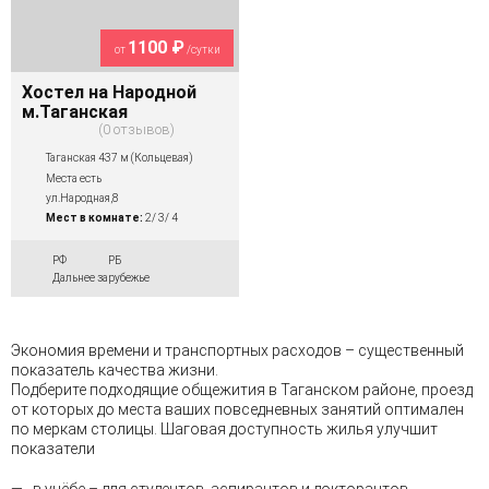
1100 ₽
от
/сутки
Хостел на Народной
м.Таганская
0 отзывов
Таганская 437 м (Кольцевая)
Места есть
ул.Народная,8
Мест в комнате:
2/ 3/ 4
РФ
РБ
Дальнее зарубежье
Экономия времени и транспортных расходов – существенный
показатель качества жизни.
Подберите подходящие общежития в Таганском районе, проезд
от которых до места ваших повседневных занятий оптимален
по меркам столицы. Шаговая доступность жилья улучшит
показатели
в учёбе – для студентов, аспирантов и докторантов,