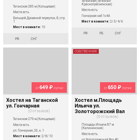
Таганская (Таганско-
Краснопресненская)
Таганская 285 м (Кольцевая)
Места есть
Места есть
Гончарная наб 1с4А
Большой Дровяной переулок, 8, стр.
1
Мест в комнате:
2/ 3/ 4/ 6
Мест в комнате:
10
РФ
РБ
СНГ
РФ
СНГ
СОБСТВЕННИК
649 ₽
650 ₽
от
/сутки
от
/сутки
Хостел на Таганской
Хостел м.Площадь
ул. Гончарная
Ильича ул.
0 отзывов
Золоторожский Вал
0 отзывов
Таганская 279 м (Кольцевая)
Площадь Ильича 87 м
Места есть
(Калининская)
ул. Гончарная, 26, к. 1
Места есть
Мест в комнате:
2/ 8/ 10
ул.Золоторожский Вал,40