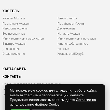
ХОСТЕЛЫ
Хостелы Москвы
Рядом с метро
По округам Москвы
По районам Москвы
Недорогие хостелы
Двухместные
Без посредников
На карте Москвы
Мини гостиницы у аэропортов
Мини гостиницы у вокзалов
В центре Москвы
Каталог собственников
Для рабочих
Женские
Отели посуточно
Хостелы от 250 руб.
КАРТА САЙТА
КОНТАКТЫ
Политики обработки персональных данных
Согласие на обработку персональных данных
Мы используем cookies для улучшения работы сайта,
Согласие на обработку файлов Cookies
анализа трафика и персонализации контента.
Продолжая использовать сайт, вы даете
Согласие на
использование файлов Cookie
.