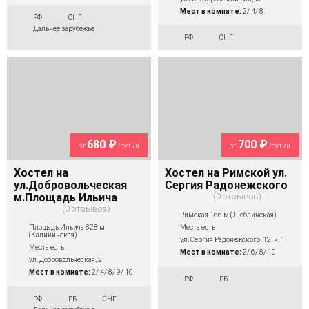
Мест в комнате:
2/ 4/ 8
РФ
СНГ
Дальнее зарубежье
РФ
СНГ
680 ₽
700 ₽
от
/сутки
от
/сутки
Хостел на
Хостел на Римской ул.
ул.Добровольческая
Сергия Радонежского
м.Площадь Ильича
0 отзывов
0 отзывов
Римская 166 м (Люблинская)
Площадь Ильича 828 м
Места есть
(Калининская)
ул. Сергия Радонежского, 12, к. 1.
Места есть
Мест в комнате:
2/ 6/ 8/ 10
ул. Добровольческая, 2
Мест в комнате:
2/ 4/ 8/ 9/ 10
РФ
РБ
РФ
РБ
СНГ