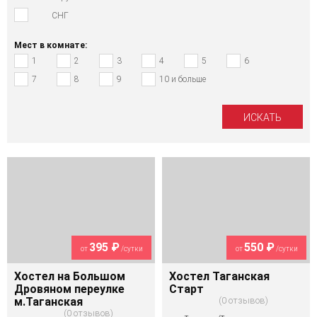
СНГ
Мест в комнате:
1
2
3
4
5
6
7
8
9
10 и больше
395 ₽
550 ₽
от
/сутки
от
/сутки
Хостел на Большом
Хостел Таганская
Дровяном переулке
Старт
м.Таганская
0 отзывов
0 отзывов