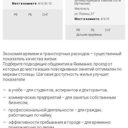
Бульвар Адмирала Ушакова 526 м
(Бутовская)
Мест в комнате:
4/ 6/ 8/ 12
Места есть
ул. Поляны, 57
РФ
РБ
СНГ
Мест в комнате:
4/ 6/ 8
РФ
РБ
СНГ
Дальнее зарубежье
Экономия времени и транспортных расходов – существенный
показатель качества жизни.
Подберите подходящие общежития в Якиманке, проезд от
которых до места ваших повседневных занятий оптимален по
меркам столицы. Шаговая доступность жилья улучшит
показатели
в учёбе – для студентов, аспирантов и докторантов,
коммерческих предприятий – для занятых собственным
бизнесом,
профессиональной деятельности – для граждан,
работающих по найму,
эффективности пребывания в городе – для временно
приезжающих по делам.