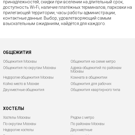
принадлежностей, скидки при вселении на длительный срок,
доступность Wi-Fi, наличие платёжных терминалов, парковки на
прилегающей территории, часы работы администрации,
контактные данные. Выбор, удовлетворяющий самым
взыскательным ожиданиям, найдётся для каждого.
ОБЩЕЖИТИЯ
Общежития Москвы
Общежития на схеме метро
Общежития по округам Москвы
Адреса общежитий по районам
Москвы
Недорогие общежития Москвы
Комната в общежитии
Койко место в Москве
Общежития для рабочих
Двухместные общежития
Общежития квартирного типа
ХОСТЕЛЫ
Хостелы Москвы
Рядом с метро
По округам Москвы
По районам Москвы
Недорогие хостелы
Двухместные