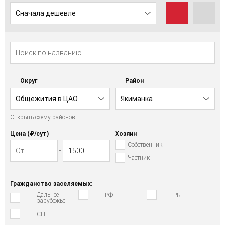
Сначала дешевле
Округ
Район
Общежития в ЦАО
Якиманка
Открыть схему районов
Цена (₽/cут)
Хозяин
Собственник
Частник
Гражданство заселяемых:
Дальнее
РФ
РБ
зарубежье
СНГ