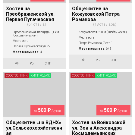
Хостел на
Общежитие на
Преображенской ул.
Кожуховской Петра
Первая Пугачевская
Романова
61 отзыв
18 отзывов
Преображенская площадь 1,1 км
Кожуховская 328 м (Люблинская)
(Сокольническая)
Места есть
Места есть
Петра Романова, 7 стр.1
Первая Пугачевская ул. 27
Мест в комнате:
6/ 8
Мест в комнате:
4
РФ
РБ
СНГ
РФ
РБ
СНГ
СОБСТВЕННИК
ХИТ ПРОДАЖ
СОБСТВЕННИК
ХИТ ПРОДАЖ
500 ₽
500 ₽
от
/сутки
от
/сутки
Общежитие «на ВДНХ»
Хостел на Войковской
ул.Сельскохозяйственн
ул. Зои и Александра
ая
Космодемьянских