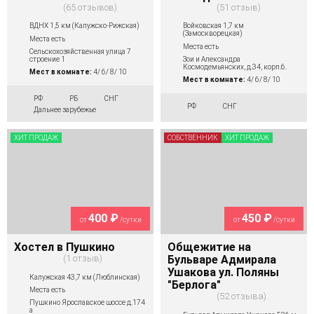
65 отзывов
51 отзыв
ВДНХ 1,5 км (Калужско-Рижская)
Войковская 1,7 км
(Замоскворецкая)
Места есть
Места есть
Сельскохозяйственная улица 7
строение 1
Зои и Александра
Космодемьянских, д.34, корп.6.
Мест в комнате:
4/ 6/ 8/ 10
Мест в комнате:
4/ 6/ 8/ 10
РФ
РБ
СНГ
РФ
СНГ
Дальнее зарубежье
ХИТ ПРОДАЖ
СОБСТВЕННИК
ХИТ ПРОДАЖ
400 ₽
450 ₽
от
/сутки
от
/сутки
Хостел в Пушкино
Общежитие на
1 отзыв
Бульваре Адмирала
Ушакова ул. Поляны
Калужская 43,7 км (Люблинская)
"Берлога"
Места есть
52 отзыва
Пушкино Ярославское шоссе д.174
а