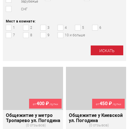
зарубежье
СНГ
Мест в комнате:
1
2
3
4
5
6
7
8
9
10 и больше
400 ₽
450 ₽
от
/сутки
от
/сутки
Общежитие у метро
Общежитие у Киевской
Тропарево ул. Погодина
ул. Погодина
0 отзывов
0 отзывов