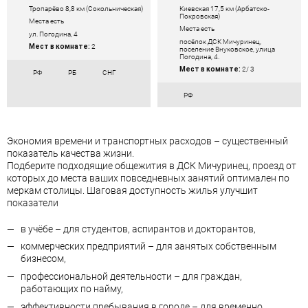
Тропарёво 8,8 км (Сокольническая)
Киевская 17,5 км (Арбатско-
Покровская)
Места есть
Места есть
ул. Погодина, 4
посёлок ДСК Мичуринец,
Мест в комнате:
2
поселение Внуковское, улица
Погодина, 4.
Мест в комнате:
2/ 3
РФ
РБ
СНГ
РФ
Экономия времени и транспортных расходов – существенный
показатель качества жизни.
Подберите подходящие общежития в ДСК Мичуринец, проезд от
которых до места ваших повседневных занятий оптимален по
меркам столицы. Шаговая доступность жилья улучшит
показатели
в учёбе – для студентов, аспирантов и докторантов,
коммерческих предприятий – для занятых собственным
бизнесом,
профессиональной деятельности – для граждан,
работающих по найму,
эффективности пребывания в городе – для временно