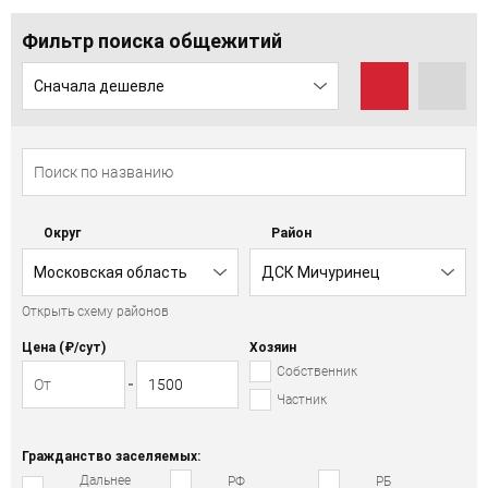
Фильтр поиска общежитий
Сначала дешевле
Округ
Район
Московская область
ДСК Мичуринец
Открыть схему районов
Цена (₽/cут)
Хозяин
Собственник
Частник
Гражданство заселяемых:
Дальнее
РФ
РБ