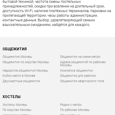
бытовой техникой, частота смены постельных
принадлежностей, скидки при вселении на длительный срок,
доступность Wi-Fi, наличие платёжных терминалов, парковки на
прилегающей территории, часы работы администрации,
контактные данные. Выбор, удовлетворяющий самым
взыскательным ожиданиям, найдётся для каждого.
ОБЩЕЖИТИЯ
Общежития Москвы
Общежития на схеме метро
Общежития по округам Москвы
Адреса общежитий по районам
Москвы
Недорогие общежития Москвы
Комната в общежитии
Койко место в Москве
Общежития для рабочих
Двухместные общежития
Общежития квартирного типа
ХОСТЕЛЫ
Хостелы Москвы
Рядом с метро
По округам Москвы
По районам Москвы