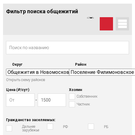
Фильтр поиска общежитий
Округ
Район
Открыть схему районов
Цена (₽/cут)
Хозяин
Собственник
Частник
Гражданство заселяемых:
Дальнее
РФ
РБ
зарубежье