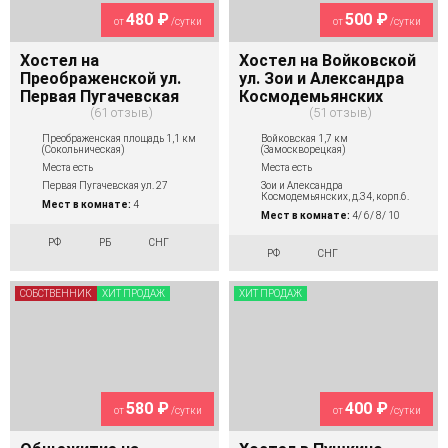
480 ₽
500 ₽
от
/сутки
от
/сутки
Хостел на
Хостел на Войковской
Преображенской ул.
ул. Зои и Александра
Первая Пугачевская
Космодемьянских
61 отзыв
51 отзыв
Преображенская площадь 1,1 км
Войковская 1,7 км
(Сокольническая)
(Замоскворецкая)
Места есть
Места есть
Первая Пугачевская ул. 27
Зои и Александра
Космодемьянских, д.34, корп.6.
Мест в комнате:
4
Мест в комнате:
4/ 6/ 8/ 10
РФ
РБ
СНГ
РФ
СНГ
СОБСТВЕННИК
ХИТ ПРОДАЖ
ХИТ ПРОДАЖ
580 ₽
400 ₽
от
/сутки
от
/сутки