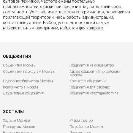
бытовой техникой, частота смены постельных
принадлежностей, скидки при вселении на длительный срок,
доступность Wi-Fi, наличие платёжных терминалов, парковки на
прилегающей территории, часы работы администрации,
контактные данные. Выбор, удовлетворяющий самым
взыскательным ожиданиям, найдётся для каждого.
ОБЩЕЖИТИЯ
Общежития Москвы
Общежития на схеме метро
Общежития по округам Москвы
Адреса общежитий по районам
Москвы
Недорогие общежития Москвы
Комната в общежитии
Койко место в Москве
Общежития для рабочих
Двухместные общежития
Общежития квартирного типа
ХОСТЕЛЫ
Хостелы Москвы
Рядом с метро
По округам Москвы
По районам Москвы
Недорогие хостелы
Двухместные