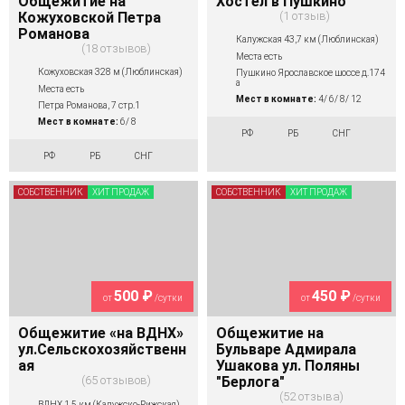
Общежитие на
Хостел в Пушкино
Кожуховской Петра
1 отзыв
Романова
Калужская 43,7 км (Люблинская)
18 отзывов
Места есть
Кожуховская 328 м (Люблинская)
Пушкино Ярославское шоссе д.174
а
Места есть
Мест в комнате:
4/ 6/ 8/ 12
Петра Романова, 7 стр.1
Мест в комнате:
6/ 8
РФ
РБ
СНГ
РФ
РБ
СНГ
СОБСТВЕННИК
ХИТ ПРОДАЖ
СОБСТВЕННИК
ХИТ ПРОДАЖ
500 ₽
450 ₽
от
/сутки
от
/сутки
Общежитие «на ВДНХ»
Общежитие на
ул.Сельскохозяйственн
Бульваре Адмирала
ая
Ушакова ул. Поляны
65 отзывов
"Берлога"
52 отзыва
ВДНХ 1,5 км (Калужско-Рижская)