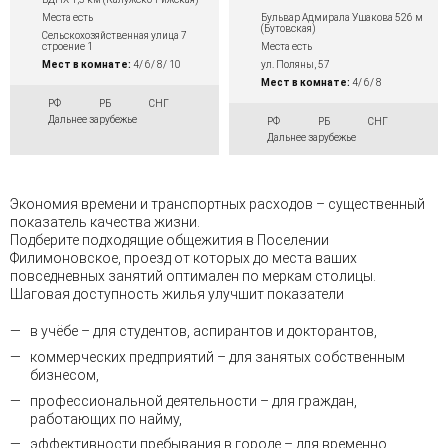
Бульвар Адмирала Ушакова 526 м
Места есть
(Бутовская)
Сельскохозяйственная улица 7
Места есть
строение 1
ул. Поляны, 57
Мест в комнате:
4/ 6/ 8/ 10
Мест в комнате:
4/ 6/ 8
РФ
РБ
СНГ
Дальнее зарубежье
РФ
РБ
СНГ
Дальнее зарубежье
Экономия времени и транспортных расходов – существенный
показатель качества жизни.
Подберите подходящие общежития в Поселении
Филимоновское, проезд от которых до места ваших
повседневных занятий оптимален по меркам столицы.
Шаговая доступность жилья улучшит показатели
в учёбе – для студентов, аспирантов и докторантов,
коммерческих предприятий – для занятых собственным
бизнесом,
профессиональной деятельности – для граждан,
работающих по найму,
эффективности пребывания в городе – для временно