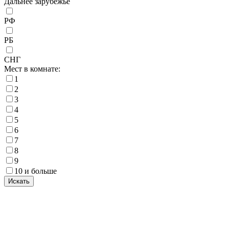
Дальнее зарубежье
РФ
РБ
СНГ
Мест в комнате:
1
2
3
4
5
6
7
8
9
10 и больше