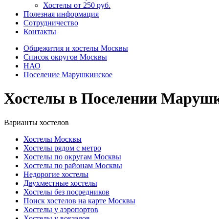
Хостелы от 250 руб.
Полезная информация
Сотрудничество
Контакты
Общежития и хостелы Москвы
Список округов Москвы
НАО
Поселение Марушкинское
Хостелы в Поселении Маруш
Варианты хостелов
Хостелы Москвы
Хостелы рядом с метро
Хостелы по округам Москвы
Хостелы по районам Москвы
Недорогие хостелы
Двухместные хостелы
Хостелы без посредников
Поиск хостелов на карте Москвы
Хостелы у аэропортов
Хостелы у вокзалов