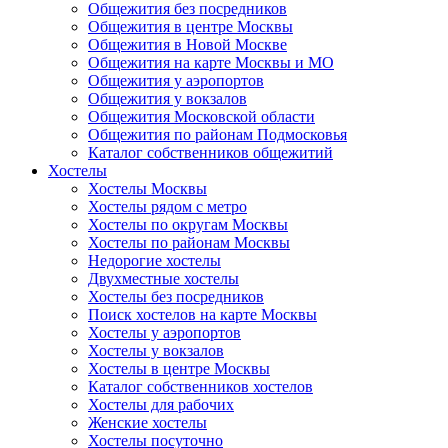
Общежития без посредников
Общежития в центре Москвы
Общежития в Новой Москве
Общежития на карте Москвы и МО
Общежития у аэропортов
Общежития у вокзалов
Общежития Московской области
Общежития по районам Подмосковья
Каталог собственников общежитий
Хостелы
Хостелы Москвы
Хостелы рядом с метро
Хостелы по округам Москвы
Хостелы по районам Москвы
Недорогие хостелы
Двухместные хостелы
Хостелы без посредников
Поиск хостелов на карте Москвы
Хостелы у аэропортов
Хостелы у вокзалов
Хостелы в центре Москвы
Каталог собственников хостелов
Хостелы для рабочих
Женские хостелы
Хостелы посуточно