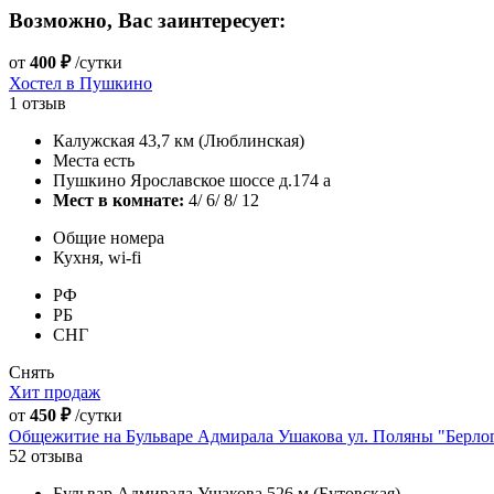
Возможно, Вас заинтересует:
от
400 ₽
/сутки
Хостел в Пушкино
1 отзыв
Калужская 43,7 км (Люблинская)
Места есть
Пушкино Ярославское шоссе д.174 а
Мест в комнате:
4/ 6/ 8/ 12
Общие номера
Кухня, wi-fi
РФ
РБ
СНГ
Снять
Хит продаж
от
450 ₽
/сутки
Общежитие на Бульваре Адмирала Ушакова ул. Поляны "Берло
52 отзыва
Бульвар Адмирала Ушакова 526 м (Бутовская)