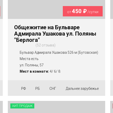
450 ₽
от
/сутки
Общежитие на Бульваре
Адмирала Ушакова ул. Поляны
"Берлога"
52 отзыва
Бульвар Адмирала Ушакова 526 м (Бутовская)
Места есть
ул. Поляны, 57
Мест в комнате:
4/ 6/ 8
РФ
РБ
СНГ
Дальнее зарубежье
ХИТ ПРОДАЖ