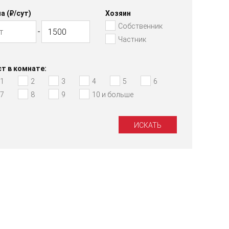
а (₽/cут)
Хозяин
Собственник
Частник
т в комнате:
1
2
3
4
5
6
7
8
9
10 и больше