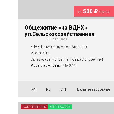
500 ₽
от
/сутки
Общежитие «на ВДНХ»
ул.Сельскохозяйственная
65 отзывов
ВДНХ 1,5 км (Калужско-Рижская)
Места есть
Сельскохозяйственная улица 7 строение 1
Мест в комнате:
4/ 6/ 8/ 10
РФ
РБ
СНГ
Дальнее зарубежье
СОБСТВЕННИК
ХИТ ПРОДАЖ