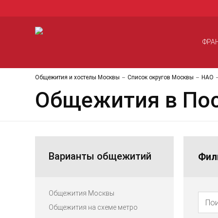
ФРА
Общежития и хостелы Москвы
Список округов Москвы
НАО
Общежития в По
Варианты общежитий
Фил
Общежития Москвы
Общежития на схеме метро