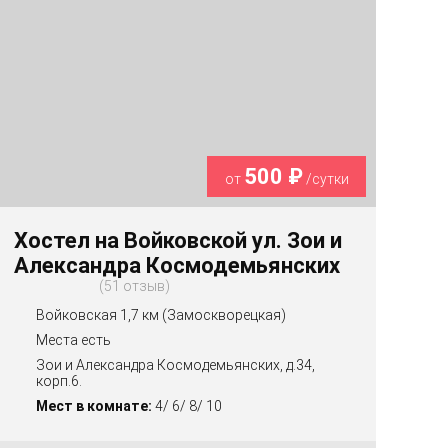
500 ₽
от
/сутки
Хостел на Войковской ул. Зои и
Александра Космодемьянских
51 отзыв
Войковская 1,7 км (Замоскворецкая)
Места есть
Зои и Александра Космодемьянских, д.34,
корп.6.
Мест в комнате:
4/ 6/ 8/ 10