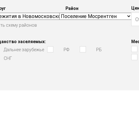
Цен
руг
Район
ть схему районов
данство заселяемых:
Мес
Дальнее зарубежье
РФ
РБ
СНГ