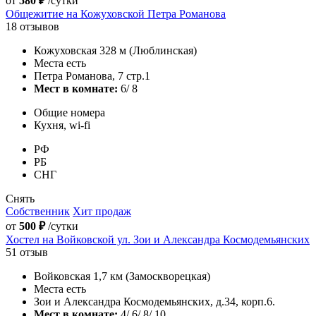
от
580 ₽
/сутки
Общежитие на Кожуховской Петра Романова
18 отзывов
Кожуховская 328 м (Люблинская)
Места есть
Петра Романова, 7 стр.1
Мест в комнате:
6/ 8
Общие номера
Кухня, wi-fi
РФ
РБ
СНГ
Снять
Собственник
Хит продаж
от
500 ₽
/сутки
Хостел на Войковской ул. Зои и Александра Космодемьянских
51 отзыв
Войковская 1,7 км (Замоскворецкая)
Места есть
Зои и Александра Космодемьянских, д.34, корп.6.
Мест в комнате:
4/ 6/ 8/ 10