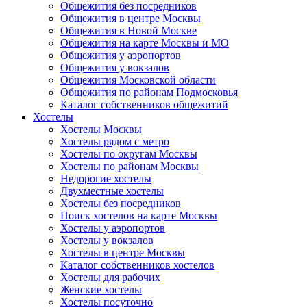
Общежития без посредников
Общежития в центре Москвы
Общежития в Новой Москве
Общежития на карте Москвы и МО
Общежития у аэропортов
Общежития у вокзалов
Общежития Московской области
Общежития по районам Подмосковья
Каталог собственников общежитий
Хостелы
Хостелы Москвы
Хостелы рядом с метро
Хостелы по округам Москвы
Хостелы по районам Москвы
Недорогие хостелы
Двухместные хостелы
Хостелы без посредников
Поиск хостелов на карте Москвы
Хостелы у аэропортов
Хостелы у вокзалов
Хостелы в центре Москвы
Каталог собственников хостелов
Хостелы для рабочих
Женские хостелы
Хостелы посуточно