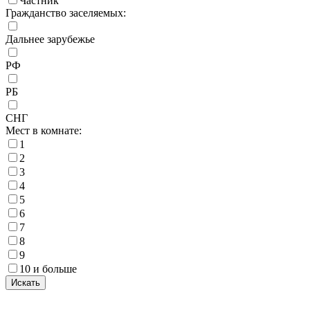
Частник
Гражданство заселяемых:
Дальнее зарубежье
РФ
РБ
СНГ
Мест в комнате:
1
2
3
4
5
6
7
8
9
10 и больше