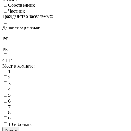
Собственник
Частник
Гражданство заселяемых:
Дальнее зарубежье
РФ
РБ
СНГ
Мест в комнате:
1
2
3
4
5
6
7
8
9
10 и больше