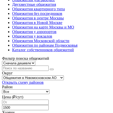
Двухместные общежития
Общежития квартирного типа
Общежития без посредников
Общежития в центре Москвы
Общежития в Новой Москве
Общежития на карте Москвы и МО
Общежития у аэропортов
Общежития у вокзалов
Общежития Московской области
Общежития по районам Подмосковья
Каталог собственников общежитий
Фильтр поиска общежитий
Округ
Открыть схему районов
Район
Цена (₽/cут)
Хозяин