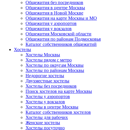
Общежития без посредников
Общежития в центре Москвы
Общежития в Новой Москве
Общежития на карте Москвы и МО
Общежития у аэропортов
Общежития у вокзалов
Общежития Московской области
Общежития по районам Подмосковья
Каталог собственников общежитий
Хостелы
Хостелы Москвы
Хостелы рядом с метро
Хостелы по округам Москвы
Хостелы по районам Москвы
Недорогие хостелы
Двухместные хостелы
Хостелы без посредников
Поиск хостелов на карте Москвы
Хостелы у аэропортов
Хостелы у вокзалов
Хостелы в центре Москвы
Каталог собственников хостелов
Хостелы для рабочих
Женские хостелы
Хостелы посуточно