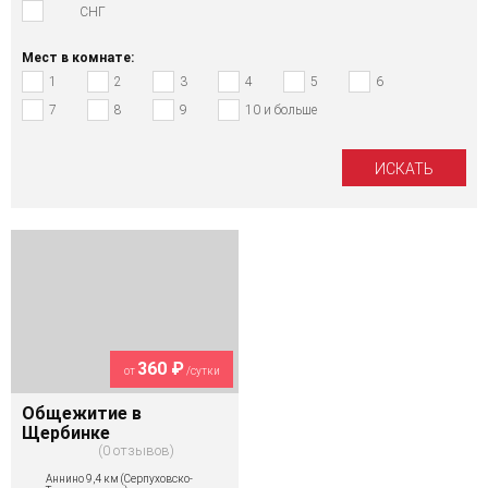
СНГ
Мест в комнате:
1
2
3
4
5
6
7
8
9
10 и больше
360 ₽
от
/сутки
Общежитие в
Щербинке
0 отзывов
Аннино 9,4 км (Серпуховско-