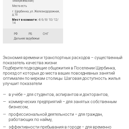
Тимирязевская)
Места есть
г. Щербинка, ул. Железнодорожная,
д.16
Мест в комнате:
4/ 6/ 8/ 10/ 12/
14
РФ
РБ
СНГ
Дальнее зарубежье
Экономия времени и транспортных расходов – существенный
показатель качества жизни.
Подберите подходящие общежития в Поселении Щербинка,
проезд от которых до места ваших повседневных занятий
оптимален по меркам столицы. Шаговая доступность жилья
улучшит показатели
в учёбе – для студентов, аспирантов и докторантов,
коммерческих предприятий – для занятых собственным
бизнесом,
профессиональной деятельности – для граждан,
работающих по найму,
эффективности пребывания в городе – для временно