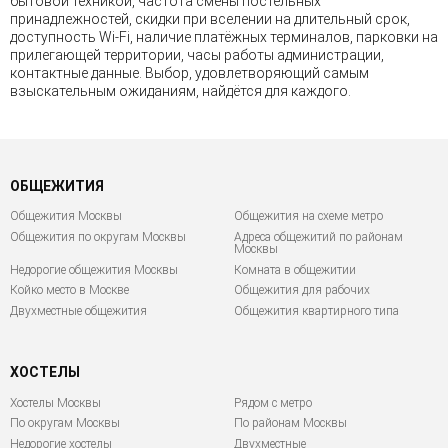
бытовой техникой, частота смены постельных
принадлежностей, скидки при вселении на длительный срок,
доступность Wi-Fi, наличие платёжных терминалов, парковки на
прилегающей территории, часы работы администрации,
контактные данные. Выбор, удовлетворяющий самым
взыскательным ожиданиям, найдётся для каждого.
ОБЩЕЖИТИЯ
Общежития Москвы
Общежития на схеме метро
Общежития по округам Москвы
Адреса общежитий по районам
Москвы
Недорогие общежития Москвы
Комната в общежитии
Койко место в Москве
Общежития для рабочих
Двухместные общежития
Общежития квартирного типа
ХОСТЕЛЫ
Хостелы Москвы
Рядом с метро
По округам Москвы
По районам Москвы
Недорогие хостелы
Двухместные