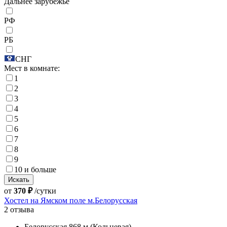
Дальнее зарубежье
РФ
РБ
СНГ
Мест в комнате:
1
2
3
4
5
6
7
8
9
10 и больше
от
370 ₽
/сутки
Хостел на Ямском поле м.Белорусская
2 отзыва
Белорусская 868 м (Кольцевая)