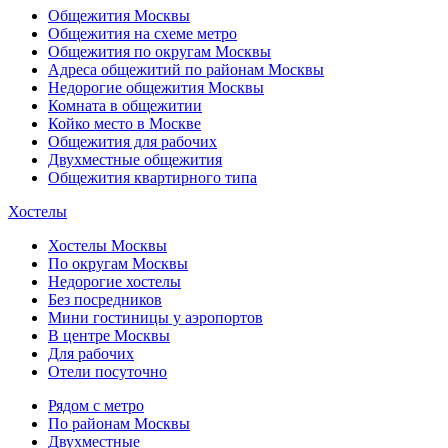
Общежития Москвы
Общежития на схеме метро
Общежития по округам Москвы
Адреса общежитий по районам Москвы
Недорогие общежития Москвы
Комната в общежитии
Койко место в Москве
Общежития для рабочих
Двухместные общежития
Общежития квартирного типа
Хостелы
Хостелы Москвы
По округам Москвы
Недорогие хостелы
Без посредников
Мини гостиницы у аэропортов
В центре Москвы
Для рабочих
Отели посуточно
Рядом с метро
По районам Москвы
Двухместные