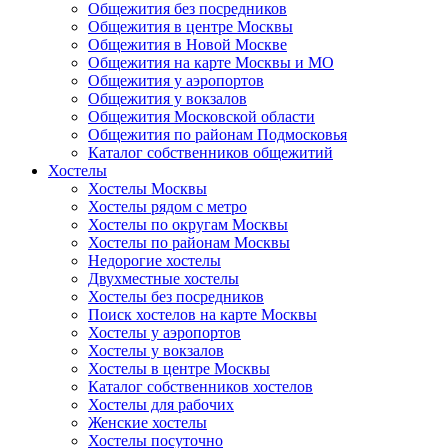
Общежития без посредников
Общежития в центре Москвы
Общежития в Новой Москве
Общежития на карте Москвы и МО
Общежития у аэропортов
Общежития у вокзалов
Общежития Московской области
Общежития по районам Подмосковья
Каталог собственников общежитий
Хостелы
Хостелы Москвы
Хостелы рядом с метро
Хостелы по округам Москвы
Хостелы по районам Москвы
Недорогие хостелы
Двухместные хостелы
Хостелы без посредников
Поиск хостелов на карте Москвы
Хостелы у аэропортов
Хостелы у вокзалов
Хостелы в центре Москвы
Каталог собственников хостелов
Хостелы для рабочих
Женские хостелы
Хостелы посуточно