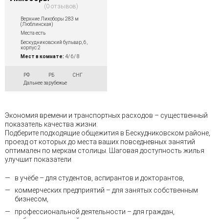
0 отзывов
Верхние Лихоборы 283 м
(Люблинская)
Места есть
Бескудниковский бульвар, 6,
корпус 2
Мест в комнате:
4/ 6/ 8
РФ
РБ
СНГ
Дальнее зарубежье
Экономия времени и транспортных расходов – существенный
показатель качества жизни.
Подберите подходящие общежития в Бескудниковском районе,
проезд от которых до места ваших повседневных занятий
оптимален по меркам столицы. Шаговая доступность жилья
улучшит показатели
в учёбе – для студентов, аспирантов и докторантов,
коммерческих предприятий – для занятых собственным
бизнесом,
профессиональной деятельности – для граждан,