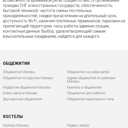
возможность временной регистрации по месту проживания
граждан СНГ и иностранных государств, обеспеченность
бытовой техникой, частота смены постельных
принадлежностей, скидки при вселении на длительный срок,
доступность Wi-Fi, наличие платёжных терминалов, парковки на
прилегающей территории, часы работы администрации,
контактные данные. Выбор, удовлетворяющий самым
взыскательным ожиданиям, найдётся для каждого.
ОБЩЕЖИТИЯ
Общежития Москвы
Общежития на схеме метро
Общежития по округам Москвы
Адреса общежитий по районам
Москвы
Недорогие общежития Москвы
Комната в общежитии
Койко место в Москве
Общежития для рабочих
Двухместные общежития
Общежития квартирного типа
ХОСТЕЛЫ
Хостелы Москвы
Рядом с метро