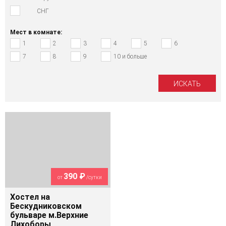
СНГ
Мест в комнате:
1
2
3
4
5
6
7
8
9
10 и больше
390 ₽
от
/сутки
Хостел на
Бескудниковском
бульваре м.Верхние
Лихоборы