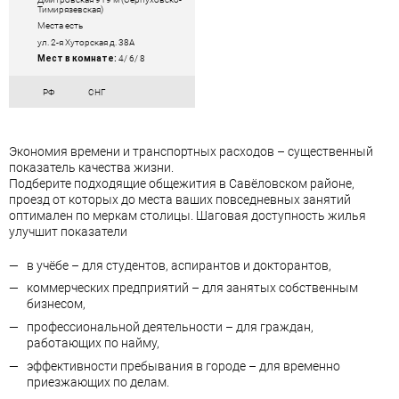
Тимирязевская)
Места есть
ул. 2-я Хуторская д. 38А
Мест в комнате:
4/ 6/ 8
РФ
СНГ
Экономия времени и транспортных расходов – существенный
показатель качества жизни.
Подберите подходящие общежития в Савёловском районе,
проезд от которых до места ваших повседневных занятий
оптимален по меркам столицы. Шаговая доступность жилья
улучшит показатели
в учёбе – для студентов, аспирантов и докторантов,
коммерческих предприятий – для занятых собственным
бизнесом,
профессиональной деятельности – для граждан,
работающих по найму,
эффективности пребывания в городе – для временно
приезжающих по делам.