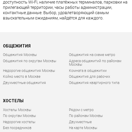
доступность Wi-Fi, наличие платёжных терминалов, парковки на
прилегающей территории, часы работы администрации,
контактные данные. Выбор, удовлетворяющий самым
взыскательным ожиданиям, найдётся для каждого.
ОБЩЕЖИТИЯ
Общежития Москвы
Общежития на схеме метро
Общежития по округам Москвы
Адреса общежитий по районам
Москвы
Недорогие общежития Москвы
Комната в общежитии
Койко место в Москве
Общежития для рабочих
Двухместные общежития
Общежития квартирного типа
ХОСТЕЛЫ
Хостелы Москвы
Рядом с метро
По округам Москвы
По районам Москвы
Недорогие хостелы
Двухместные
Без посредников
На карте Москвы