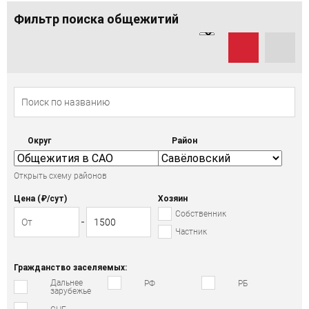
Фильтр поиска общежитий
Округ
Район
Открыть схему районов
Цена (₽/cут)
Хозяин
Собственник
Частник
Гражданство заселяемых:
Дальнее
РФ
РБ
зарубежье