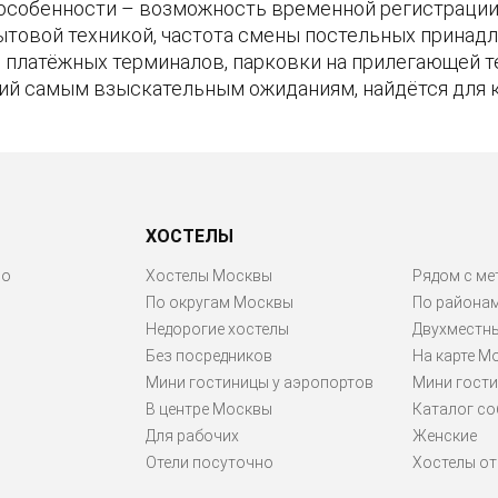
особенности – возможность временной регистрации 
ытовой техникой, частота смены постельных принадл
ие платёжных терминалов, парковки на прилегающей 
ий самым взыскательным ожиданиям, найдётся для 
ХОСТЕЛЫ
ро
Хостелы Москвы
Рядом с ме
По округам Москвы
По района
Недорогие хостелы
Двухместн
Без посредников
На карте М
Мини гостиницы у аэропортов
Мини гости
В центре Москвы
Каталог со
Для рабочих
Женские
Отели посуточно
Хостелы от 