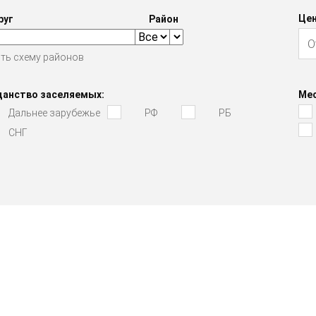
Цен
руг
Район
ть схему районов
данство заселяемых:
Мес
Дальнее зарубежье
РФ
РБ
СНГ