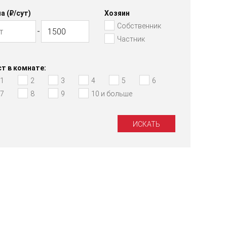
а (₽/cут)
Хозяин
Собственник
Частник
т в комнате:
1
2
3
4
5
6
7
8
9
10 и больше