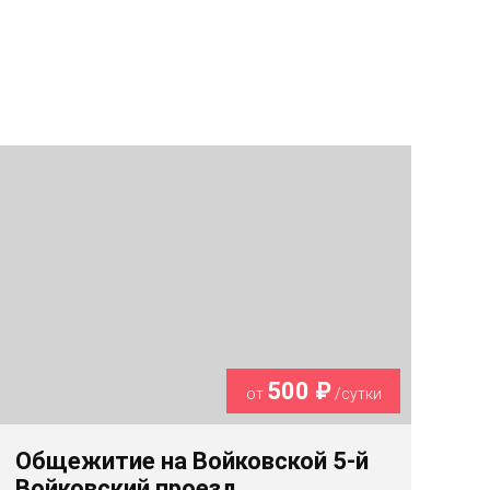
500 ₽
от
/сутки
Общежитие на Войковской 5-й
Войковский проезд