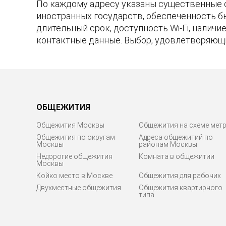
По каждому адресу указаны существенные 
иностранных государств, обеспеченность б
длительный срок, доступность Wi-Fi, налич
контактные данные. Выбор, удовлетворяющ
ОБЩЕЖИТИЯ
Общежития Москвы
Общежития на схеме мет
Общежития по округам
Адреса общежитий по
Москвы
районам Москвы
Недорогие общежития
Комната в общежитии
Москвы
Койко место в Москве
Общежития для рабочих
Двухместные общежития
Общежития квартирного
типа