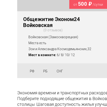
500 ₽
от
/сутки
Общежитие Эконом24
Войковская
0 отзывов
Войковская (Замоскворецкая)
Места есть
Зои и Александра Космодемьянских,32
Мест в комнате:
6/ 8/ 10/ 12
РФ
РБ
СНГ
Экономия времени и транспортных расходов
Подберите подходящие общежития в Войковс
столицы. Шаговая доступность жилья улучш