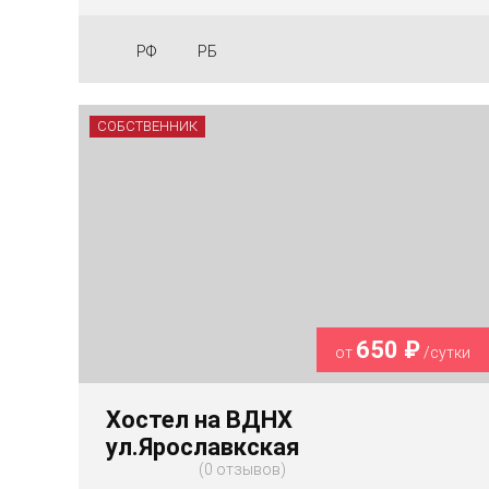
РФ
РБ
СОБСТВЕННИК
650 ₽
от
/сутки
Хостел на ВДНХ
ул.Ярославкская
0 отзывов