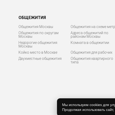
ОБЩЕЖИТИЯ
Общежития Москвы
Общежития на схеме мет
Общежития по округам
Адреса общежитий по
Москвы
районам Москвы
Недорогие общежития
Комната в общежитии
Москвы
Койко место в Москве
Общежития для рабочих
Двухместные общежития
Общежития квартирного
типа
Мы используем cookies для ул
Продолжая использовать сайт,