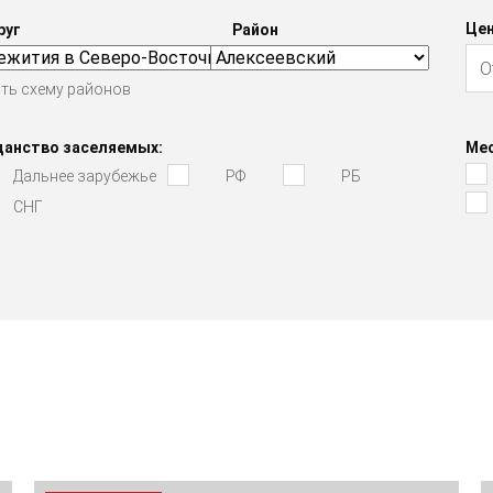
Цен
руг
Район
ть схему районов
данство заселяемых:
Мес
Дальнее зарубежье
РФ
РБ
СНГ