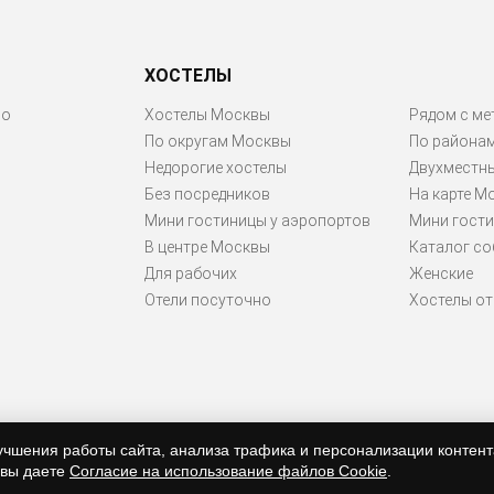
ХОСТЕЛЫ
ро
Хостелы Москвы
Рядом с ме
По округам Москвы
По района
Недорогие хостелы
Двухместн
Без посредников
На карте М
Мини гостиницы у аэропортов
Мини гости
В центре Москвы
Каталог со
Для рабочих
Женские
Отели посуточно
Хостелы от 
учшения работы сайта, анализа трафика и персонализации контент
 вы даете
Согласие на использование файлов Cookie
.