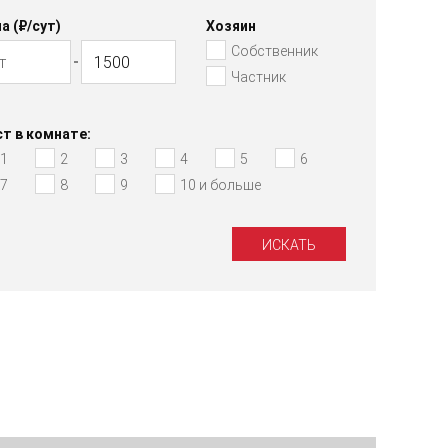
а (₽/cут)
Хозяин
Собственник
Частник
т в комнате:
1
2
3
4
5
6
7
8
9
10 и больше