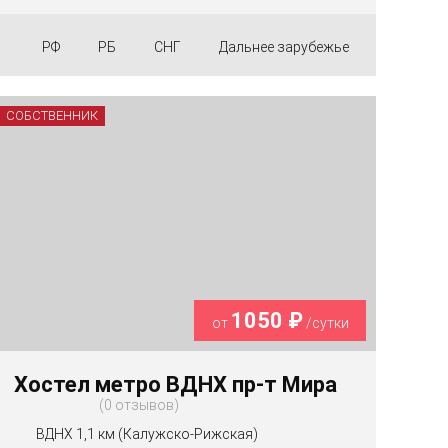
РФ
РБ
СНГ
Дальнее зарубежье
СОБСТВЕННИК
1050 ₽
от
/сутки
Хостел метро ВДНХ пр-т Мира
0 отзывов
ВДНХ 1,1 км (Калужско-Рижская)