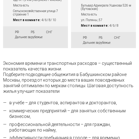
Бульвар Адмирала Ушакова 526 м
Места есть
(Бутовская)
Сельскохозяйственная улица 7
Места есть
строение 1
ул. Поляны, 57
Мест в комнате:
4/ 6/ 8/ 10
Мест в комнате:
4/ 6/ 8
РФ
РБ
СНГ
Дальнее зарубежье
РФ
РБ
СНГ
Дальнее зарубежье
Экономия времени и транспортных расходов – существенный
показатель качества жизни.
Подберите подходящие общежития в Бабушкинском районе
Москвы, проезд от которых до места ваших повседневных
занятий оптимален по меркам столицы. Шаговая доступность
жилья улучшит показатели
в учёбе – для студентов, аспирантов и докторантов,
коммерческих предприятий – для занятых собственным
бизнесом,
профессиональной деятельности – для граждан,
работающих по найму,
эффективности пребывания в городе – для временно