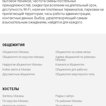
бытовой техникой, частота смены постельных
принадлежностей, скидки при вселении на длительный срок,
доступность Wi-Fi, наличие платёжных терминалов, парковки на
прилегающей территории, часы работы администрации,
контактные данные. Выбор, удовлетворяющий самым
взыскательным ожиданиям, найдётся для каждого.
ОБЩЕЖИТИЯ
Общежития Москвы
Общежития на схеме метро
Общежития по округам Москвы
Адреса общежитий по районам
Москвы
Недорогие общежития Москвы
Комната в общежитии
Койко место в Москве
Общежития для рабочих
Двухместные общежития
Общежития квартирного типа
ХОСТЕЛЫ
Хостелы Москвы
Рядом с метро
По округам Москвы
По районам Москвы
Недорогие хостелы
Двухместные