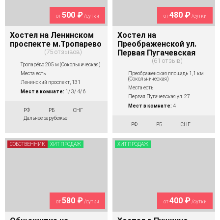
500 ₽
480 ₽
от
/сутки
от
/сутки
Хостел на Ленинском
Хостел на
проспекте м.Тропарево
Преображенской ул.
75 отзывов
Первая Пугачевская
61 отзыв
Тропарёво 205 м (Сокольническая)
Преображенская площадь 1,1 км
Места есть
(Сокольническая)
Ленинский проспект, 131
Места есть
Мест в комнате:
1/ 3/ 4/ 6
Первая Пугачевская ул. 27
Мест в комнате:
4
РФ
РБ
СНГ
Дальнее зарубежье
РФ
РБ
СНГ
СОБСТВЕННИК
ХИТ ПРОДАЖ
ХИТ ПРОДАЖ
580 ₽
400 ₽
от
/сутки
от
/сутки