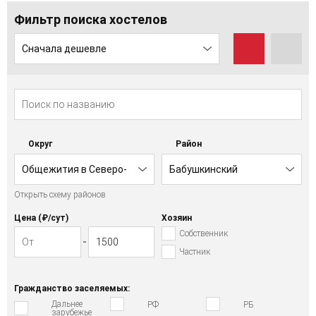
Фильтр поиска хостелов
Сначала дешевле
Округ
Район
Общежития в Северо-
Бабушкинский
Открыть схему районов
Восточном АО
Цена (₽/cут)
Хозяин
Собственник
Частник
Гражданство заселяемых:
Дальнее
РФ
РБ
зарубежье