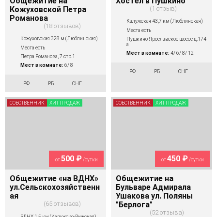
Общежитие на
Хостел в Пушкино
Кожуховской Петра
1 отзыв
Романова
Калужская 43,7 км (Люблинская)
18 отзывов
Места есть
Кожуховская 328 м (Люблинская)
Пушкино Ярославское шоссе д.174
а
Места есть
Мест в комнате:
4/ 6/ 8/ 12
Петра Романова, 7 стр.1
Мест в комнате:
6/ 8
РФ
РБ
СНГ
РФ
РБ
СНГ
СОБСТВЕННИК
ХИТ ПРОДАЖ
СОБСТВЕННИК
ХИТ ПРОДАЖ
500 ₽
450 ₽
от
/сутки
от
/сутки
Общежитие «на ВДНХ»
Общежитие на
ул.Сельскохозяйственн
Бульваре Адмирала
ая
Ушакова ул. Поляны
65 отзывов
"Берлога"
52 отзыва
ВДНХ 1,5 км (Калужско-Рижская)