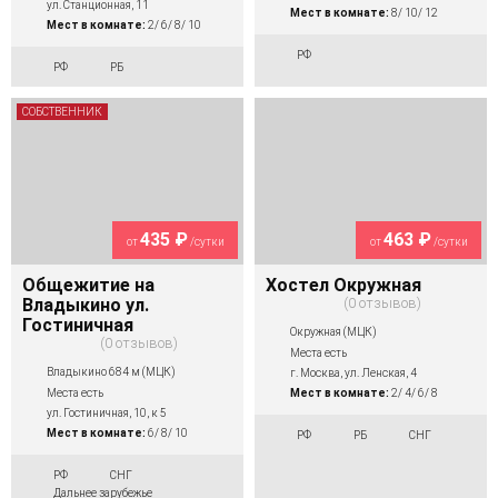
ул. Станционная, 11
Мест в комнате:
8/ 10/ 12
Мест в комнате:
2/ 6/ 8/ 10
РФ
РФ
РБ
СОБСТВЕННИК
435 ₽
463 ₽
от
/сутки
от
/сутки
Общежитие на
Хостел Окружная
Владыкино ул.
0 отзывов
Гостиничная
Окружная (МЦК)
0 отзывов
Места есть
Владыкино 684 м (МЦК)
г. Москва, ул. Ленская, 4
Места есть
Мест в комнате:
2/ 4/ 6/ 8
ул. Гостиничная, 10, к 5
Мест в комнате:
6/ 8/ 10
РФ
РБ
СНГ
РФ
СНГ
Дальнее зарубежье