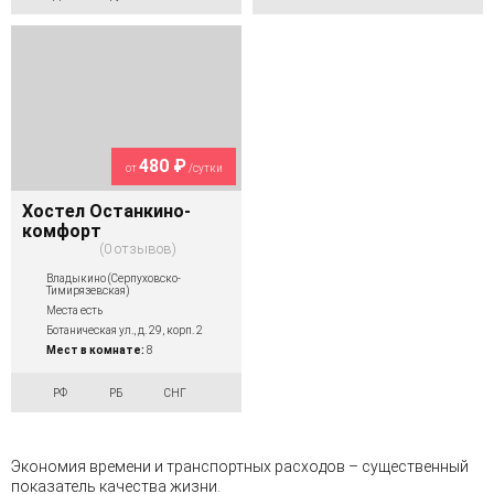
480 ₽
от
/сутки
Хостел Останкино-
комфорт
0 отзывов
Владыкино (Серпуховско-
Тимирязевская)
Места есть
Ботаническая ул., д. 29, корп. 2
Мест в комнате:
8
РФ
РБ
СНГ
Экономия времени и транспортных расходов – существенный
показатель качества жизни.