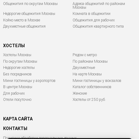
Общежития по округам Москвы
Адреса общежитий по районам
Москвы
Недорогие общежития Москвы
Комната в общежитии
Койко место в Москве
Общежития для рабочих
Двухместные общежития
Общежития квартирного типа
ХОСТЕЛЫ
Хостелы Москвы
Рядом с метро
По округам Москвы
По районам Москвы
Недорогие хостелы
Двухместные
Без посредников
На карте Москвы
Мини гостиницы у аэропортов
Мини гостиницы у вокзалов
В центре Москвы
Каталог собственников
Для рабочих
Женские
Отели посуточно
Хостелы от 250 руб.
КАРТА САЙТА
КОНТАКТЫ
Политики обработки персональных данных