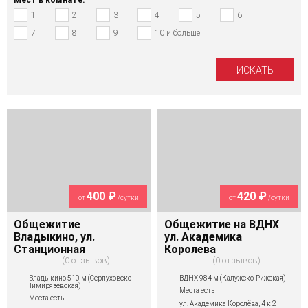
1
2
3
4
5
6
7
8
9
10 и больше
400 ₽
420 ₽
от
/сутки
от
/сутки
Общежитие
Общежитие на ВДНХ
Владыкино, ул.
ул. Академика
Станционная
Королева
0 отзывов
0 отзывов
Владыкино 510 м (Серпуховско-
ВДНХ 984 м (Калужско-Рижская)
Тимирязевская)
Места есть
Места есть
ул. Академика Королёва, 4 к 2