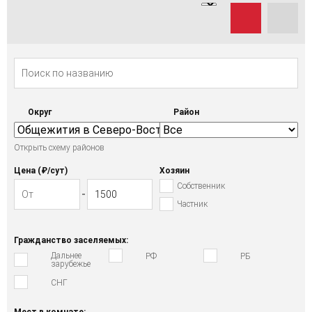
Округ
Район
Открыть схему районов
Цена (₽/cут)
Хозяин
Собственник
Частник
Гражданство заселяемых:
Дальнее
РФ
РБ
зарубежье
СНГ
Мест в комнате: