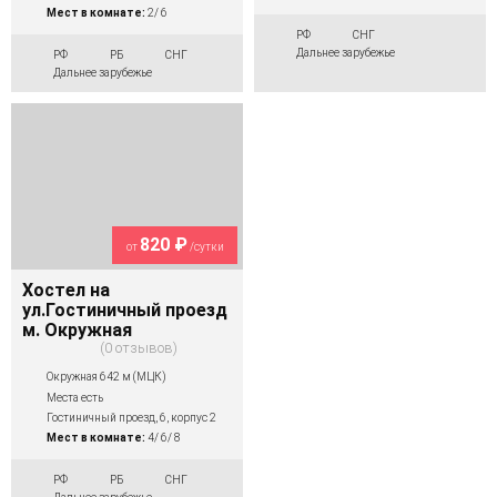
Мест в комнате:
2/ 6
РФ
СНГ
Дальнее зарубежье
РФ
РБ
СНГ
Дальнее зарубежье
820 ₽
от
/сутки
Хостел на
ул.Гостиничный проезд
м. Окружная
0 отзывов
Окружная 642 м (МЦК)
Места есть
Гостиничный проезд, 6, корпус 2
Мест в комнате:
4/ 6/ 8
РФ
РБ
СНГ