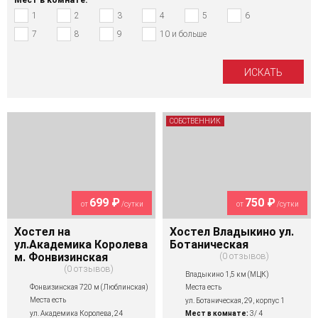
1
2
3
4
5
6
7
8
9
10 и больше
СОБСТВЕННИК
699 ₽
750 ₽
от
/сутки
от
/сутки
Хостел на
Хостел Владыкино ул.
ул.Академика Королева
Ботаническая
м. Фонвизинская
0 отзывов
0 отзывов
Владыкино 1,5 км (МЦК)
Фонвизинская 720 м (Люблинская)
Места есть
Места есть
ул. Ботаническая, 29, корпус 1
ул. Академика Королева, 24
Мест в комнате:
3/ 4