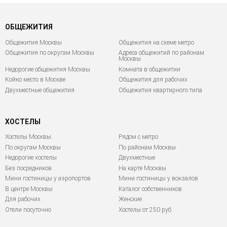
ОБЩЕЖИТИЯ
Общежития Москвы
Общежития на схеме метро
Общежития по округам Москвы
Адреса общежитий по районам
Москвы
Недорогие общежития Москвы
Комната в общежитии
Койко место в Москве
Общежития для рабочих
Двухместные общежития
Общежития квартирного типа
ХОСТЕЛЫ
Хостелы Москвы
Рядом с метро
По округам Москвы
По районам Москвы
Недорогие хостелы
Двухместные
Без посредников
На карте Москвы
Мини гостиницы у аэропортов
Мини гостиницы у вокзалов
В центре Москвы
Каталог собственников
Для рабочих
Женские
Отели посуточно
Хостелы от 250 руб.