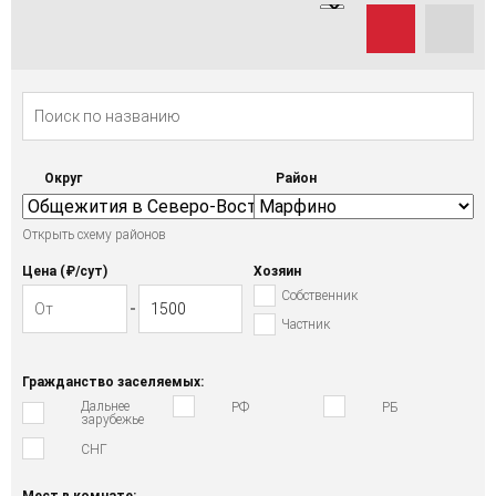
Округ
Район
Открыть схему районов
Цена (₽/cут)
Хозяин
Собственник
Частник
Гражданство заселяемых:
Дальнее
РФ
РБ
зарубежье
СНГ
Мест в комнате: