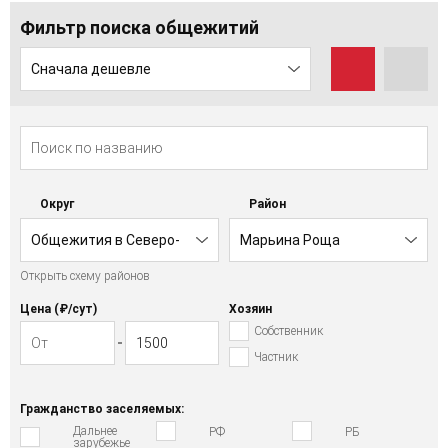
Фильтр поиска общежитий
Сначала дешевле
Округ
Район
Общежития в Северо-
Марьина Роща
Открыть схему районов
Восточном АО
Цена (₽/cут)
Хозяин
Собственник
Частник
Гражданство заселяемых:
Дальнее
РФ
РБ
зарубежье