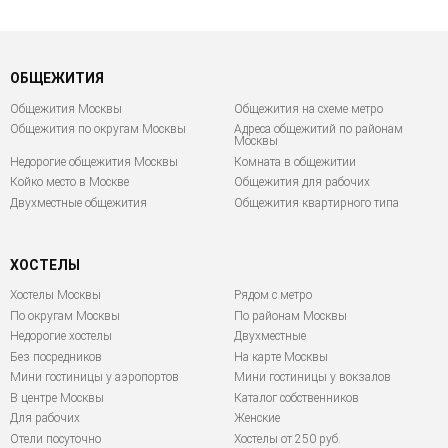
ОБЩЕЖИТИЯ
Общежития Москвы
Общежития на схеме метро
Общежития по округам Москвы
Адреса общежитий по районам
Москвы
Недорогие общежития Москвы
Комната в общежитии
Койко место в Москве
Общежития для рабочих
Двухместные общежития
Общежития квартирного типа
ХОСТЕЛЫ
Хостелы Москвы
Рядом с метро
По округам Москвы
По районам Москвы
Недорогие хостелы
Двухместные
Без посредников
На карте Москвы
Мини гостиницы у аэропортов
Мини гостиницы у вокзалов
В центре Москвы
Каталог собственников
Для рабочих
Женские
Отели посуточно
Хостелы от 250 руб.