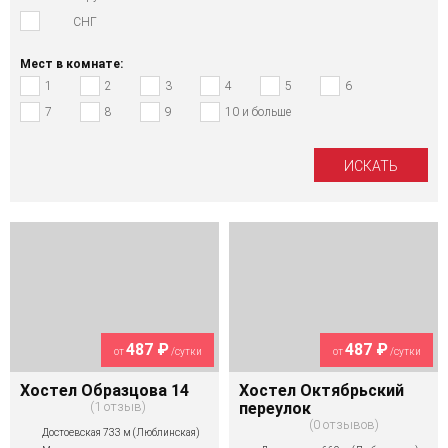
СНГ
Мест в комнате:
1
2
3
4
5
6
7
8
9
10 и больше
487 ₽
487 ₽
от
/сутки
от
/сутки
Хостел Образцова 14
Хостел Октябрьский
1 отзыв
переулок
0 отзывов
Достоевская 733 м (Люблинская)