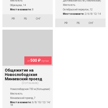
Достоевская 660 м (Люблинская)
Места есть
Места есть
Образцова, 14
Октябрьский переулок, 12
Мест в комнате:
8
Мест в комнате:
2/ 6/ 8/ 12/ 14
РФ
РБ
СНГ
РФ
РБ
СНГ
500 ₽
от
/сутки
Общежитие на
Новослободская
Минаевский проезд
0 отзывов
Новослободская 730 м (Кольцевая)
Места есть
Минаевский проезд, 7
Мест в комнате:
6/ 8/ 10/ 12/ 14/
18