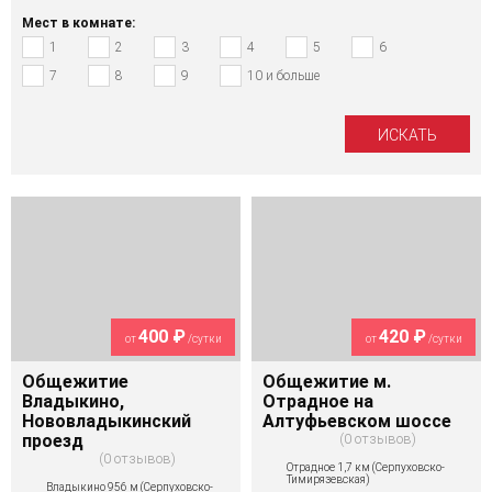
Мест в комнате:
1
2
3
4
5
6
7
8
9
10 и больше
400 ₽
420 ₽
от
/сутки
от
/сутки
Общежитие
Общежитие м.
Владыкино,
Отрадное на
Нововладыкинский
Алтуфьевском шоссе
проезд
0 отзывов
0 отзывов
Отрадное 1,7 км (Серпуховско-
Тимирязевская)
Владыкино 956 м (Серпуховско-