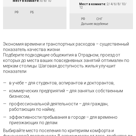
Мест в комнате:
6/ 8/ 10
Мест в комнате:
2/ 4/ 6/ 8/ 10/
12
РФ
РБ
РФ
СНГ
Дальнее зарубежье
Экономия времени и транспортных расходов – существенный
показатель качества жизни.
Подберите подходящие общежития в Отрадном, проезд от
которых до места ваших повседневных занятий оптимален по
меркам столицы. Шаговая доступность жилья улучшит
показатели
в учёбе – для студентов, аспирантов и докторантов,
коммерческих предприятий – для занятых собственным
бизнесом,
профессиональной деятельности – для граждан,
работающих по найму,
эффективности пребывания в городе – для временно
приезжающих по делам.
Выбирайте место поселения по критериям комфорта и
финансовой доступности. В зависимости от того, требуется ли