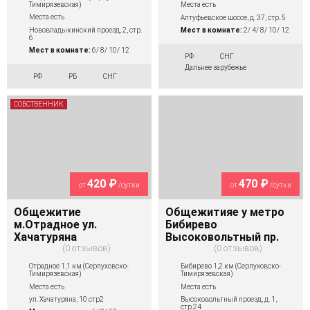
Тимирязевская)
Места есть
Места есть
Алтуфьевское шоссе, д. 37, стр. 5
Нововладыкинский проезд, 2, стр.
Мест в комнате:
2/ 4/ 8/ 10/ 12
6
Мест в комнате:
6/ 8/ 10/ 12
РФ
СНГ
Дальнее зарубежье
РФ
РБ
СНГ
СОБСТВЕННИК
420 ₽
470 ₽
от
/сутки
от
/сутки
Общежитие
Общежитияе у метро
м.Отрадное ул.
Бибирево
Хачатуряна
Высоковольтный пр.
0 отзывов
0 отзывов
Отрадное 1,1 км (Серпуховско-
Бибирево 1,2 км (Серпуховско-
Тимирязевская)
Тимирязевская)
Места есть
Места есть
ул. Хачатуряна, 10 стр2
Высоковольтный проезд, д. 1,
стр.24