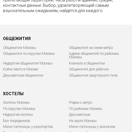
контактные данные. Выбор, удовлетворяющий самым
взыскательным ожиданиям, найдётся для каждого.
ОБЩЕЖИТИЯ
Общежития Москвы
Общежития на схеме метро
Общежития по округам Москвы
Адреса общежитий по районам
Москвы
Недорогие общежития Москвы
Комната в общежитии
Койко место в Москве
Общежития для рабочих
Двухместные общежития
Общежития квартирного типа
ХОСТЕЛЫ
Хостелы Москвы
Рядом с метро
По округам Москвы
По районам Москвы
Недорогие хостелы
Двухместные
Без посредников
На карте Москвы
Мини гостиницы у аэропортов
Мини гостиницы у вокзалов