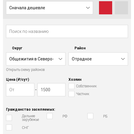
Сначала дешевле
Округ
Район
Общежития в Северо-
Отрадное
Открыть схему районов
Восточном АО
Цена (₽/cут)
Хозяин
Собственник
Частник
Гражданство заселяемых:
Дальнее
РФ
РБ
зарубежье
СНГ