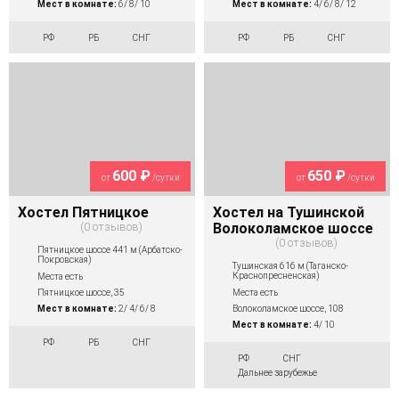
Мест в комнате:
6/ 8/ 10
Мест в комнате:
4/ 6/ 8/ 12
РФ
РБ
СНГ
РФ
РБ
СНГ
600 ₽
650 ₽
от
/сутки
от
/сутки
Хостел Пятницкое
Хостел на Тушинской
0 отзывов
Волоколамское шоссе
0 отзывов
Пятницкое шоссе 441 м (Арбатско-
Покровская)
Тушинская 616 м (Таганско-
Краснопресненская)
Места есть
Места есть
Пятницкое шоссе, 35
Волоколамское шоссе, 108
Мест в комнате:
2/ 4/ 6/ 8
Мест в комнате:
4/ 10
РФ
РБ
СНГ
РФ
СНГ
Дальнее зарубежье