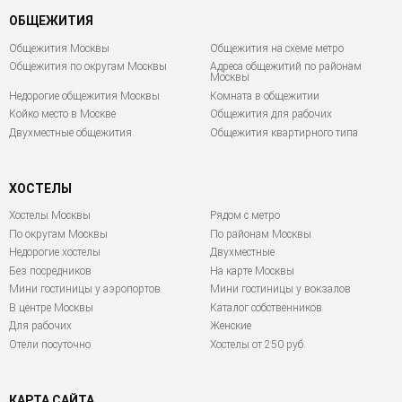
ОБЩЕЖИТИЯ
Общежития Москвы
Общежития на схеме метро
Общежития по округам Москвы
Адреса общежитий по районам
Москвы
Недорогие общежития Москвы
Комната в общежитии
Койко место в Москве
Общежития для рабочих
Двухместные общежития
Общежития квартирного типа
ХОСТЕЛЫ
Хостелы Москвы
Рядом с метро
По округам Москвы
По районам Москвы
Недорогие хостелы
Двухместные
Без посредников
На карте Москвы
Мини гостиницы у аэропортов
Мини гостиницы у вокзалов
В центре Москвы
Каталог собственников
Для рабочих
Женские
Отели посуточно
Хостелы от 250 руб.
КАРТА САЙТА