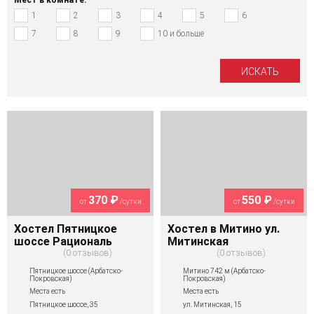
1
2
3
4
5
6
7
8
9
10 и больше
370 ₽
550 ₽
от
/сутки
от
/сутки
Хостел Пятницкое
Хостел в Митино ул.
шоссе Рациональ
Митинская
0 отзывов
0 отзывов
Пятницкое шоссе (Арбатско-
Митино 742 м (Арбатско-
Покровская)
Покровская)
Места есть
Места есть
Пятницкое шоссе, 35
ул. Митинская, 15