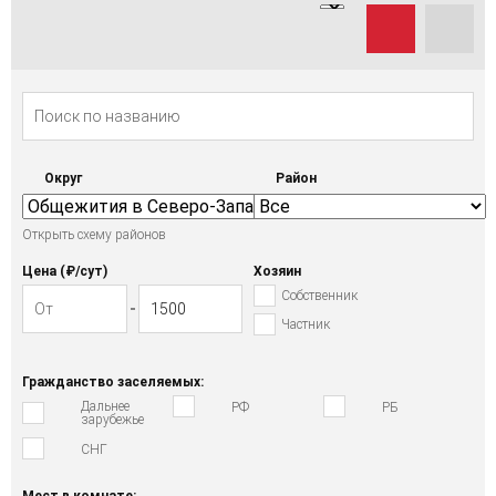
Округ
Район
Открыть схему районов
Цена (₽/cут)
Хозяин
Собственник
Частник
Гражданство заселяемых:
Дальнее
РФ
РБ
зарубежье
СНГ
Мест в комнате: