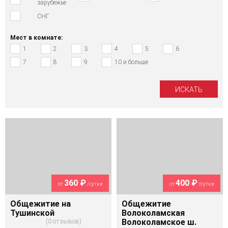
зарубежье
СНГ
Мест в комнате:
1
2
3
4
5
6
7
8
9
10 и больше
360 ₽
400 ₽
от
/сутки
от
/сутки
Общежитие на
Общежитие
Тушинской
Волоколамская
0 отзывов
Волоколамское ш.