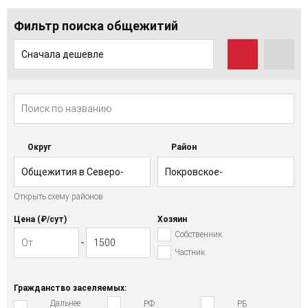
Фильтр поиска общежитий
Сначала дешевле
Округ
Район
Общежития в Северо-
Покровское-
Открыть схему районов
Западном АО
Стрешнево
Цена (₽/cут)
Хозяин
Собственник
Частник
Гражданство заселяемых:
Дальнее
РФ
РБ