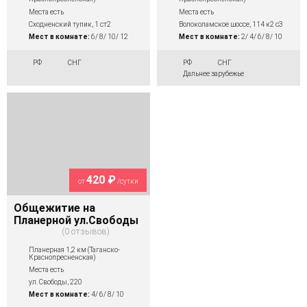
Места есть
Места есть
Сходненский тупик, 1 ст2
Волоколамское шоссе, 114 к2 с3
Мест в комнате:
6/ 8/ 10/ 12
Мест в комнате:
2/ 4/ 6/ 8/ 10
РФ
СНГ
РФ
СНГ
Дальнее зарубежье
420 ₽
от
/сутки
Общежитие на
Планерной ул.Свободы
0 отзывов
Планерная 1,2 км (Таганско-
Краснопресненская)
Места есть
ул. Свободы, 220
Мест в комнате:
4/ 6/ 8/ 10