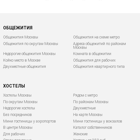
ОБЩЕЖИТИЯ
Общежития Москвы
Общежития на схеме метро
Общежития по округам Москвы
Адреса общежитий по районам
Москвы
Недорогие общежития Москвы
Комната в общежитии
Койко место в Москве
Общежития для рабочих
Двухместные общежития
Общежития квартирного типа
ХОСТЕЛЫ
Хостелы Москвы
Рядом с метро
По округам Москвы
По районам Москвы
Недорогие хостелы
Двухместные
Без посредников
На карте Москвы
Мини гостиницы у аэропортов
Мини гостиницы у вокзалов
В центре Москвы
Каталог собственников
Для рабочих
Женские