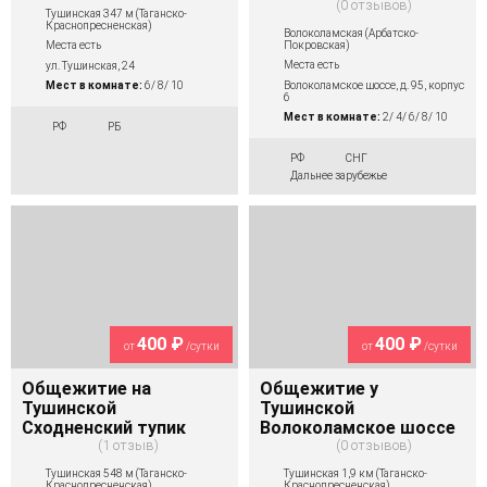
0 отзывов
Тушинская 347 м (Таганско-
Краснопресненская)
Волоколамская (Арбатско-
Покровская)
Места есть
Места есть
ул. Тушинская, 24
Волоколамское шоссе, д. 95, корпус
Мест в комнате:
6/ 8/ 10
6
Мест в комнате:
2/ 4/ 6/ 8/ 10
РФ
РБ
РФ
СНГ
Дальнее зарубежье
400 ₽
400 ₽
от
/сутки
от
/сутки
Общежитие на
Общежитие у
Тушинской
Тушинской
Сходненский тупик
Волоколамское шоссе
1 отзыв
0 отзывов
Тушинская 548 м (Таганско-
Тушинская 1,9 км (Таганско-
Краснопресненская)
Краснопресненская)