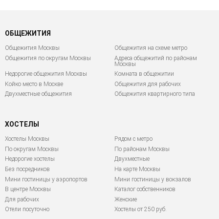
ОБЩЕЖИТИЯ
Общежития Москвы
Общежития на схеме метро
Общежития по округам Москвы
Адреса общежитий по районам
Москвы
Недорогие общежития Москвы
Комната в общежитии
Койко место в Москве
Общежития для рабочих
Двухместные общежития
Общежития квартирного типа
ХОСТЕЛЫ
Хостелы Москвы
Рядом с метро
По округам Москвы
По районам Москвы
Недорогие хостелы
Двухместные
Без посредников
На карте Москвы
Мини гостиницы у аэропортов
Мини гостиницы у вокзалов
В центре Москвы
Каталог собственников
Для рабочих
Женские
Отели посуточно
Хостелы от 250 руб.