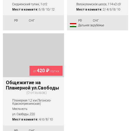
Сходненский тупик, 1 ст2
Волоколамское шоссе, 114 к2 с3
Мест в комнате:
6/ 8/ 10/ 12
Мест в комнате:
2/ 4/ 6/ 8/ 10
РФ
СНГ
РФ
СНГ
Дальнее зарубежье
420 ₽
от
/сутки
Общежитие на
Планерной ул.Свободы
0 отзывов
Планерная 1,2 км (Таганско-
Краснопресненская)
Места есть
ул. Свободы, 220
Мест в комнате:
4/ 6/ 8/ 10
РФ
СНГ