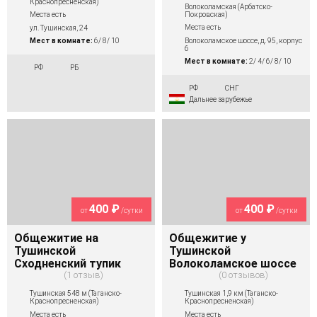
Краснопресненская)
Волоколамская (Арбатско-
Покровская)
Места есть
Места есть
ул. Тушинская, 24
Волоколамское шоссе, д. 95, корпус
Мест в комнате:
6/ 8/ 10
6
Мест в комнате:
2/ 4/ 6/ 8/ 10
РФ
РБ
РФ
СНГ
Дальнее зарубежье
400 ₽
400 ₽
от
/сутки
от
/сутки
Общежитие на
Общежитие у
Тушинской
Тушинской
Сходненский тупик
Волоколамское шоссе
1 отзыв
0 отзывов
Тушинская 548 м (Таганско-
Тушинская 1,9 км (Таганско-
Краснопресненская)
Краснопресненская)
Места есть
Места есть