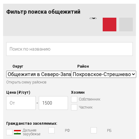
Фильтр поиска общежитий
Округ
Район
Открыть схему районов
Цена (₽/cут)
Хозяин
Собственник
Частник
Гражданство заселяемых:
Дальнее
РФ
РБ
зарубежье