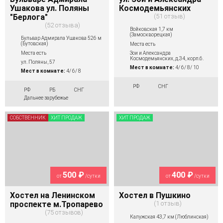
Ушакова ул. Поляны
Космодемьянских
"Берлога"
51 отзыв
52 отзыва
Войковская 1,7 км
(Замоскворецкая)
Бульвар Адмирала Ушакова 526 м
(Бутовская)
Места есть
Места есть
Зои и Александра
Космодемьянских, д.34, корп.6.
ул. Поляны, 57
Мест в комнате:
4/ 6/ 8/ 10
Мест в комнате:
4/ 6/ 8
РФ
СНГ
РФ
РБ
СНГ
Дальнее зарубежье
СОБСТВЕННИК
ХИТ ПРОДАЖ
ХИТ ПРОДАЖ
500 ₽
400 ₽
от
/сутки
от
/сутки
Хостел на Ленинском
Хостел в Пушкино
проспекте м.Тропарево
1 отзыв
75 отзывов
Калужская 43,7 км (Люблинская)