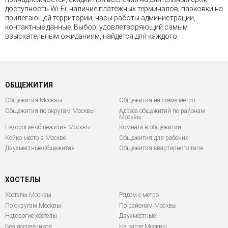
доступность Wi-Fi, наличие платёжных терминалов, парковки на
прилегающей территории, часы работы администрации,
контактные данные. Выбор, удовлетворяющий самым
взыскательным ожиданиям, найдётся для каждого.
ОБЩЕЖИТИЯ
Общежития Москвы
Общежития на схеме метро
Общежития по округам Москвы
Адреса общежитий по районам
Москвы
Недорогие общежития Москвы
Комната в общежитии
Койко место в Москве
Общежития для рабочих
Двухместные общежития
Общежития квартирного типа
ХОСТЕЛЫ
Хостелы Москвы
Рядом с метро
По округам Москвы
По районам Москвы
Недорогие хостелы
Двухместные
Без посредников
На карте Москвы