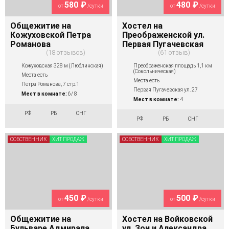
580 ₽
480 ₽
от
/сутки
от
/сутки
Общежитие на
Хостел на
Кожуховской Петра
Преображенской ул.
Романова
Первая Пугачевская
18 отзывов
61 отзыв
Кожуховская 328 м (Люблинская)
Преображенская площадь 1,1 км
(Сокольническая)
Места есть
Места есть
Петра Романова, 7 стр.1
Первая Пугачевская ул. 27
Мест в комнате:
6/ 8
Мест в комнате:
4
РФ
РБ
СНГ
РФ
РБ
СНГ
СОБСТВЕННИК
ХИТ ПРОДАЖ
СОБСТВЕННИК
ХИТ ПРОДАЖ
450 ₽
500 ₽
от
/сутки
от
/сутки
Общежитие на
Хостел на Войковской
Бульваре Адмирала
ул. Зои и Александра