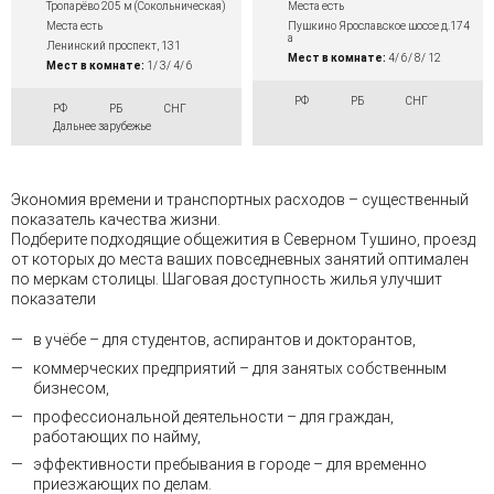
Тропарёво 205 м (Сокольническая)
Места есть
Места есть
Пушкино Ярославское шоссе д.174
а
Ленинский проспект, 131
Мест в комнате:
4/ 6/ 8/ 12
Мест в комнате:
1/ 3/ 4/ 6
РФ
РБ
СНГ
РФ
РБ
СНГ
Дальнее зарубежье
Экономия времени и транспортных расходов – существенный
показатель качества жизни.
Подберите подходящие общежития в Северном Тушино, проезд
от которых до места ваших повседневных занятий оптимален
по меркам столицы. Шаговая доступность жилья улучшит
показатели
в учёбе – для студентов, аспирантов и докторантов,
коммерческих предприятий – для занятых собственным
бизнесом,
профессиональной деятельности – для граждан,
работающих по найму,
эффективности пребывания в городе – для временно
приезжающих по делам.