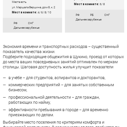
Места есть
Мест в комнате:
6/ 8
ул. Маршала Вершина, дом 8, к. 2
Мест в комнате:
4/ 6/ 8/ 10
РФ
РБ
СНГ
Дальнее зарубежье
РФ
СНГ
Дальнее зарубежье
Экономия времени и транспортных расходов – существенный
показатель качества жизни.
Подберите подходящие общежития в Щукино, проезд от которых
до места ваших повседневных занятий оптимален по меркам
столицы. Шаговая доступность жилья улучшит показатели
в учёбе – для студентов, аспирантов и докторантов,
коммерческих предприятий – для занятых собственным
бизнесом,
профессиональной деятельности – для граждан,
работающих по найму,
эффективности пребывания в городе – для временно
приезжающих по делам.
Выбирайте место поселения по критериям комфорта и