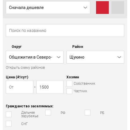
Сначала дешевле
Округ
Район
Общежития в Северо-
Щукино
Открыть схему районов
Западном АО
Цена (₽/cут)
Хозяин
Собственник
Частник
Гражданство заселяемых:
Дальнее
РФ
РБ
зарубежье
СНГ