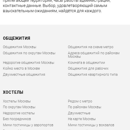
прилегающей территории, часы работы администрации,
контактные данные. Выбор, удовлетворяющий самым
взыскательным ожиданиям, найдётся для каждого.
ОБЩЕЖИТИЯ
Общежития Москвы
Общежития на схеме метро
Общежития по округам Москвы
Адреса общежитий по районам
Москвы
Недорогие общежития Москвы
Комната в общежитии
Койко место в Москве
Общежития для рабочих
Двухместные общежития
Общежития квартирного типа
ХОСТЕЛЫ
Хостелы Москвы
Рядом с метро
По округам Москвы
По районам Москвы
Недорогие хостелы
Двухместные
Без посредников
На карте Москвы
Мини гостиницы у аэропортов
Мини гостиницы у вокзалов