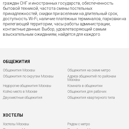
граждан СНГ и иностранных государств, обеспеченность
бытовой техникой, частота смены постельных
принадлежностей, скидки при вселении на длительный срок,
доступность Wi-Fi, наличие платёжных терминалов, парковки на
прилегающей территории, часы работы администрации,
контактные данные. Выбор, удовлетворяющий самым
взыскательным ожиданиям, найдётся для каждого.
ОБЩЕЖИТИЯ
Общежития Москвы
Общежития на схеме метро
Общежития по округам Москвы
Адреса общежитий по районам
Москвы
Недорогие общежития Москвы
Комната в общежитии
Койко место в Москве
Общежития для рабочих
Двухместные общежития
Общежития квартирного типа
ХОСТЕЛЫ
Хостелы Москвы
Рядом с метро