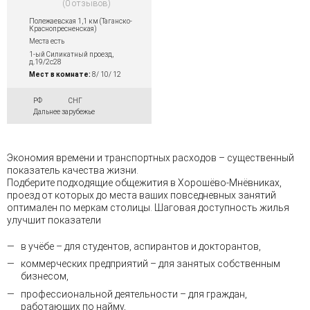
0 отзывов
Полежаевская 1,1 км (Таганско-
Краснопресненская)
Места есть
1-ый Силикатный проезд,
д.19/2с28
Мест в комнате:
8/ 10/ 12
РФ
СНГ
Дальнее зарубежье
Экономия времени и транспортных расходов – существенный
показатель качества жизни.
Подберите подходящие общежития в Хорошёво-Мнёвниках,
проезд от которых до места ваших повседневных занятий
оптимален по меркам столицы. Шаговая доступность жилья
улучшит показатели
в учёбе – для студентов, аспирантов и докторантов,
коммерческих предприятий – для занятых собственным
бизнесом,
профессиональной деятельности – для граждан,
работающих по найму,