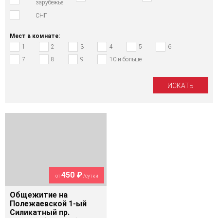
зарубежье
СНГ
Мест в комнате:
1
2
3
4
5
6
7
8
9
10 и больше
450 ₽
от
/сутки
Общежитие на
Полежаевской 1-ый
Силикатный пр.