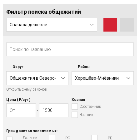
Фильтр поиска общежитий
Сначала дешевле
Округ
Район
Общежития в Северо-
Хорошёво-Мнёвники
Открыть схему районов
Западном АО
Цена (₽/cут)
Хозяин
Собственник
Частник
Гражданство заселяемых:
Дальнее
РФ
РБ