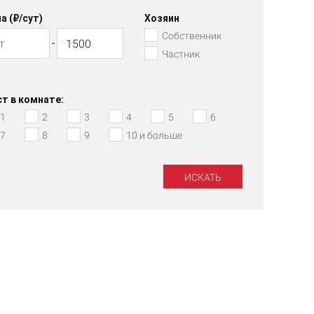
а (₽/cут)
Хозяин
Собственник
Частник
т в комнате:
1
2
3
4
5
6
7
8
9
10 и больше