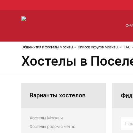
ФР
Общежития и хостелы Москвы
Список округов Москвы
ТАО
Хостелы в Посел
Варианты хостелов
Фил
Хостелы Москвы
Хостелы рядом с метро