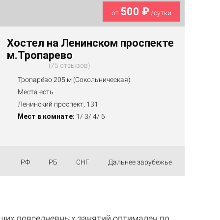
500 ₽
от
/сутки
Хостел на Ленинском проспекте
м.Тропарево
75 отзывов
Тропарёво 205 м (Сокольническая)
Места есть
Ленинский проспект, 131
Мест в комнате:
1/ 3/ 4/ 6
РФ
РБ
СНГ
Дальнее зарубежье
аших повседневных занятий оптимален по