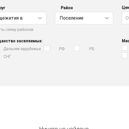
Цен
руг
Район
щежития в
Поселение
ть схему районов
оицком АО
Новофёдоровское
данство заселяемых:
Мес
Дальнее зарубежье
РФ
РБ
СНГ