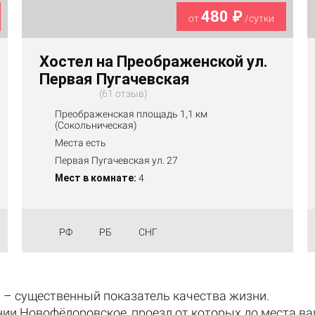
480 ₽
от
/сутки
Хостел на Преображенской ул.
Первая Пугачевская
61 отзыв
Преображенская площадь 1,1 км
(Сокольническая)
Места есть
Первая Пугачевская ул. 27
Мест в комнате:
4
РФ
РБ
СНГ
 – существенный показатель качества жизни.
ии Новофёдоровское, проезд от которых до места в