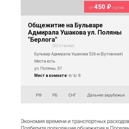
450 ₽
от
/сутки
Общежитие на Бульваре
Адмирала Ушакова ул. Поляны
"Берлога"
52 отзыва
Бульвар Адмирала Ушакова 526 м (Бутовская)
Места есть
ул. Поляны, 57
Мест в комнате:
4/ 6/ 8
РФ
РБ
СНГ
Дальнее зарубежье
Экономия времени и транспортных расходов
Подберите подходящие общежития в Поселен