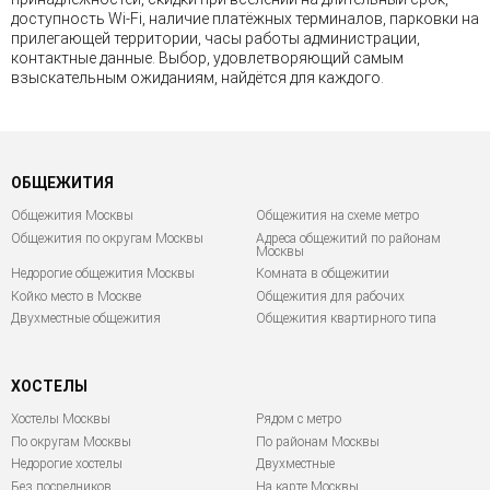
доступность Wi-Fi, наличие платёжных терминалов, парковки на
прилегающей территории, часы работы администрации,
контактные данные. Выбор, удовлетворяющий самым
взыскательным ожиданиям, найдётся для каждого.
ОБЩЕЖИТИЯ
Общежития Москвы
Общежития на схеме метро
Общежития по округам Москвы
Адреса общежитий по районам
Москвы
Недорогие общежития Москвы
Комната в общежитии
Койко место в Москве
Общежития для рабочих
Двухместные общежития
Общежития квартирного типа
ХОСТЕЛЫ
Хостелы Москвы
Рядом с метро
По округам Москвы
По районам Москвы
Недорогие хостелы
Двухместные
Без посредников
На карте Москвы