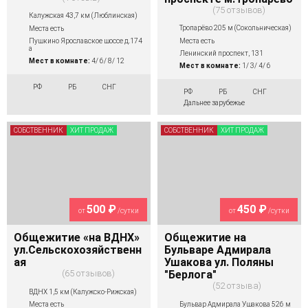
75 отзывов
Калужская 43,7 км (Люблинская)
Тропарёво 205 м (Сокольническая)
Места есть
Места есть
Пушкино Ярославское шоссе д.174
а
Ленинский проспект, 131
Мест в комнате:
4/ 6/ 8/ 12
Мест в комнате:
1/ 3/ 4/ 6
РФ
РБ
СНГ
РФ
РБ
СНГ
Дальнее зарубежье
СОБСТВЕННИК
ХИТ ПРОДАЖ
СОБСТВЕННИК
ХИТ ПРОДАЖ
500 ₽
450 ₽
от
/сутки
от
/сутки
Общежитие «на ВДНХ»
Общежитие на
ул.Сельскохозяйственн
Бульваре Адмирала
ая
Ушакова ул. Поляны
65 отзывов
"Берлога"
52 отзыва
ВДНХ 1,5 км (Калужско-Рижская)
Бульвар Адмирала Ушакова 526 м
Места есть