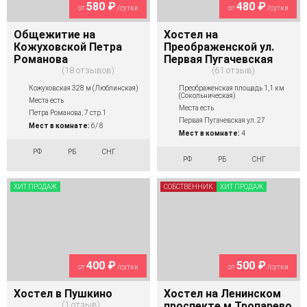
580 ₽
480 ₽
от
/сутки
от
/сутки
Общежитие на
Хостел на
Кожуховской Петра
Преображенской ул.
Романова
Первая Пугачевская
18 отзывов
61 отзыв
Кожуховская 328 м (Люблинская)
Преображенская площадь 1,1 км
(Сокольническая)
Места есть
Места есть
Петра Романова, 7 стр.1
Первая Пугачевская ул. 27
Мест в комнате:
6/ 8
Мест в комнате:
4
РФ
РБ
СНГ
РФ
РБ
СНГ
ХИТ ПРОДАЖ
СОБСТВЕННИК
ХИТ ПРОДАЖ
400 ₽
500 ₽
от
/сутки
от
/сутки
Хостел в Пушкино
Хостел на Ленинском
1 отзыв
проспекте м.Тропарево