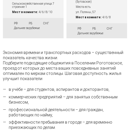
(Бутовская)
Сельскохозяйственная улица 7
Места есть
строение 1
ул. Поляны, 57
Мест в комнате:
4/ 6/ 8/ 10
Мест в комнате:
4/ 6/ 8
РФ
РБ
СНГ
Дальнее зарубежье
РФ
РБ
СНГ
Дальнее зарубежье
Экономия времени и транспортных расходов – существенный
показатель качества жизни.
Подберите подходящие общежития в Поселении Роготовское,
проезд от которых до места ваших повседневных занятий
оптимален по меркам столицы. Шаговая доступность жилья
улучшит показатели
в учёбе – для студентов, аспирантов и докторантов,
коммерческих предприятий – для занятых собственным
бизнесом,
профессиональной деятельности – для граждан,
работающих по найму,
эффективности пребывания в городе – для временно
приезжающих по делам.