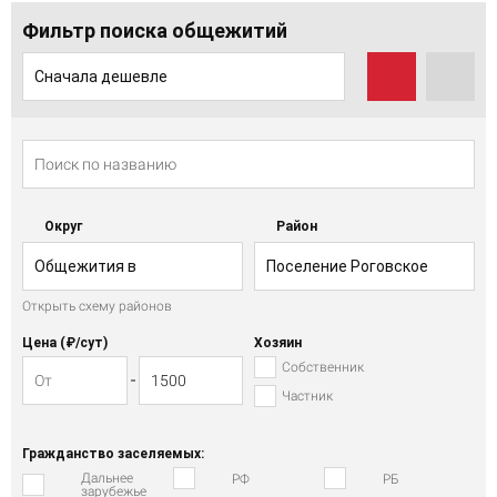
Фильтр поиска общежитий
Сначала дешевле
Округ
Район
Общежития в
Поселение Роговское
Открыть схему районов
Троицком АО
Цена (₽/cут)
Хозяин
Собственник
Частник
Гражданство заселяемых:
Дальнее
РФ
РБ
зарубежье