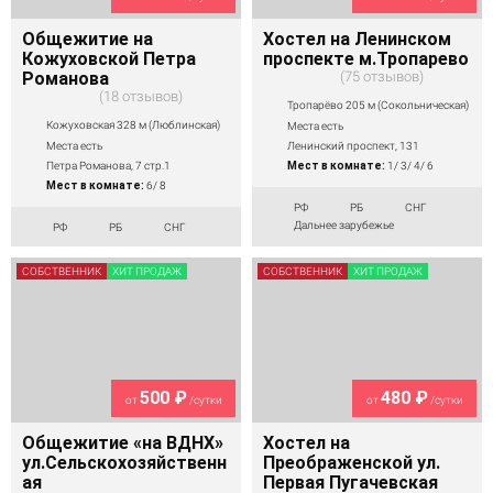
Общежитие на
Хостел на Ленинском
Кожуховской Петра
проспекте м.Тропарево
Романова
75 отзывов
18 отзывов
Тропарёво 205 м (Сокольническая)
Кожуховская 328 м (Люблинская)
Места есть
Места есть
Ленинский проспект, 131
Петра Романова, 7 стр.1
Мест в комнате:
1/ 3/ 4/ 6
Мест в комнате:
6/ 8
РФ
РБ
СНГ
Дальнее зарубежье
РФ
РБ
СНГ
СОБСТВЕННИК
ХИТ ПРОДАЖ
СОБСТВЕННИК
ХИТ ПРОДАЖ
500 ₽
480 ₽
от
/сутки
от
/сутки
Общежитие «на ВДНХ»
Хостел на
ул.Сельскохозяйственн
Преображенской ул.
ая
Первая Пугачевская