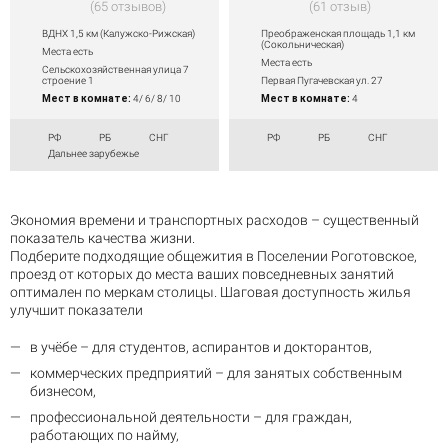
65 отзывов
61 отзыв
ВДНХ 1,5 км (Калужско-Рижская)
Преображенская площадь 1,1 км
(Сокольническая)
Места есть
Места есть
Сельскохозяйственная улица 7
строение 1
Первая Пугачевская ул. 27
Мест в комнате:
4/ 6/ 8/ 10
Мест в комнате:
4
РФ
РБ
СНГ
РФ
РБ
СНГ
Дальнее зарубежье
Экономия времени и транспортных расходов – существенный
показатель качества жизни.
Подберите подходящие общежития в Поселении Роготовское,
проезд от которых до места ваших повседневных занятий
оптимален по меркам столицы. Шаговая доступность жилья
улучшит показатели
в учёбе – для студентов, аспирантов и докторантов,
коммерческих предприятий – для занятых собственным
бизнесом,
профессиональной деятельности – для граждан,
работающих по найму,