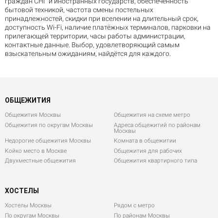
граждан СНГ и иностранных государств, обеспеченность
бытовой техникой, частота смены постельных
принадлежностей, скидки при вселении на длительный срок,
доступность Wi-Fi, наличие платёжных терминалов, парковки на
прилегающей территории, часы работы администрации,
контактные данные. Выбор, удовлетворяющий самым
взыскательным ожиданиям, найдётся для каждого.
ОБЩЕЖИТИЯ
Общежития Москвы
Общежития на схеме метро
Общежития по округам Москвы
Адреса общежитий по районам
Москвы
Недорогие общежития Москвы
Комната в общежитии
Койко место в Москве
Общежития для рабочих
Двухместные общежития
Общежития квартирного типа
ХОСТЕЛЫ
Хостелы Москвы
Рядом с метро
По округам Москвы
По районам Москвы