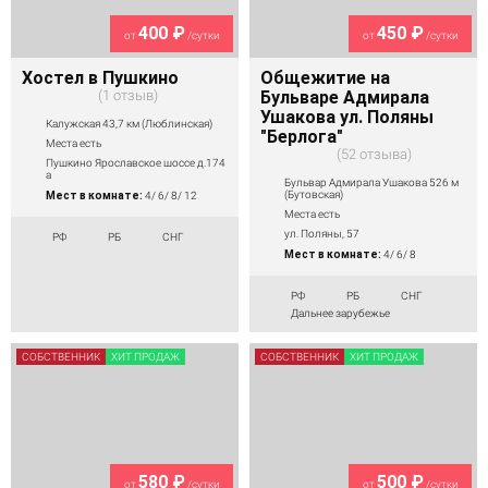
400 ₽
450 ₽
от
/сутки
от
/сутки
Хостел в Пушкино
Общежитие на
1 отзыв
Бульваре Адмирала
Ушакова ул. Поляны
Калужская 43,7 км (Люблинская)
"Берлога"
Места есть
52 отзыва
Пушкино Ярославское шоссе д.174
а
Бульвар Адмирала Ушакова 526 м
(Бутовская)
Мест в комнате:
4/ 6/ 8/ 12
Места есть
ул. Поляны, 57
РФ
РБ
СНГ
Мест в комнате:
4/ 6/ 8
РФ
РБ
СНГ
Дальнее зарубежье
СОБСТВЕННИК
ХИТ ПРОДАЖ
СОБСТВЕННИК
ХИТ ПРОДАЖ
580 ₽
500 ₽
от
/сутки
от
/сутки