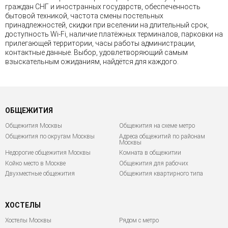
граждан СНГ и иностранных государств, обеспеченность
бытовой техникой, частота смены постельных
принадлежностей, скидки при вселении на длительный срок,
доступность Wi-Fi, наличие платёжных терминалов, парковки на
прилегающей территории, часы работы администрации,
контактные данные. Выбор, удовлетворяющий самым
взыскательным ожиданиям, найдётся для каждого.
ОБЩЕЖИТИЯ
Общежития Москвы
Общежития на схеме метро
Общежития по округам Москвы
Адреса общежитий по районам
Москвы
Недорогие общежития Москвы
Комната в общежитии
Койко место в Москве
Общежития для рабочих
Двухместные общежития
Общежития квартирного типа
ХОСТЕЛЫ
Хостелы Москвы
Рядом с метро