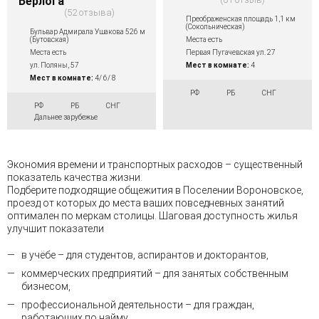
"Берлога"
52 отзыва
Преображенская площадь 1,1 км
(Сокольническая)
Бульвар Адмирала Ушакова 526 м
(Бутовская)
Места есть
Места есть
Первая Пугачевская ул. 27
ул. Поляны, 57
Мест в комнате:
4
Мест в комнате:
4/ 6/ 8
РФ
РБ
СНГ
РФ
РБ
СНГ
Дальнее зарубежье
Экономия времени и транспортных расходов – существенный
показатель качества жизни.
Подберите подходящие общежития в Поселении Вороновское,
проезд от которых до места ваших повседневных занятий
оптимален по меркам столицы. Шаговая доступность жилья
улучшит показатели
в учёбе – для студентов, аспирантов и докторантов,
коммерческих предприятий – для занятых собственным
бизнесом,
профессиональной деятельности – для граждан,
работающих по найму,