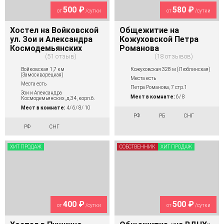
500 ₽
580 ₽
от
/сутки
от
/сутки
Хостел на Войковской
Общежитие на
ул. Зои и Александра
Кожуховской Петра
Космодемьянских
Романова
51 отзыв
18 отзывов
Войковская 1,7 км
Кожуховская 328 м (Люблинская)
(Замоскворецкая)
Места есть
Места есть
Петра Романова, 7 стр.1
Зои и Александра
Мест в комнате:
6/ 8
Космодемьянских, д.34, корп.6.
Мест в комнате:
4/ 6/ 8/ 10
РФ
РБ
СНГ
РФ
СНГ
ХИТ ПРОДАЖ
СОБСТВЕННИК
ХИТ ПРОДАЖ
400 ₽
500 ₽
от
/сутки
от
/сутки