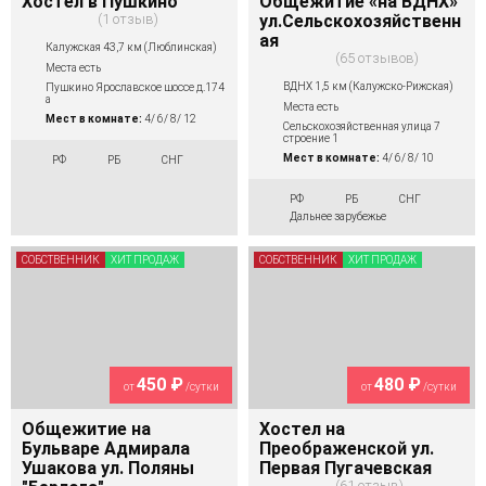
Хостел в Пушкино
Общежитие «на ВДНХ»
1 отзыв
ул.Сельскохозяйственн
ая
Калужская 43,7 км (Люблинская)
65 отзывов
Места есть
ВДНХ 1,5 км (Калужско-Рижская)
Пушкино Ярославское шоссе д.174
а
Места есть
Мест в комнате:
4/ 6/ 8/ 12
Сельскохозяйственная улица 7
строение 1
Мест в комнате:
4/ 6/ 8/ 10
РФ
РБ
СНГ
РФ
РБ
СНГ
Дальнее зарубежье
СОБСТВЕННИК
ХИТ ПРОДАЖ
СОБСТВЕННИК
ХИТ ПРОДАЖ
450 ₽
480 ₽
от
/сутки
от
/сутки
Общежитие на
Хостел на
Бульваре Адмирала
Преображенской ул.
Ушакова ул. Поляны
Первая Пугачевская
61 отзыв