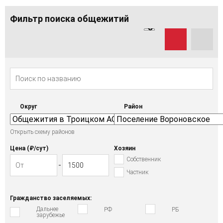
Фильтр поиска общежитий
Округ
Район
Открыть схему районов
Цена (₽/cут)
Хозяин
Собственник
Частник
Гражданство заселяемых:
Дальнее
РФ
РБ
зарубежье