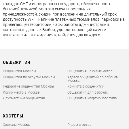
граждан СНГ и иностранных государств, обеспеченность
бытовой техникой, частота смены постельных
принадлежностей, скидки при вселении на длительный срок,
доступность Wi-Fi, наличие платёжных терминалов, парковки на
прилегающей территории, часы работы администрации,
контактные данные. Выбор, удовлетворяющий самым
взыскательным ожиданиям, найдётся для каждого.
ОБЩЕЖИТИЯ
Общежития Москвы
Общежития на схеме метро
Общежития по округам Москвы
Адреса общежитий по районам
Москвы
Недорогие общежития Москвы
Комната в общежитии
Койко место в Москве
Общежития для рабочих
Двухместные общежития
Общежития квартирного типа
ХОСТЕЛЫ
Хостелы Москвы
Рядом с метро