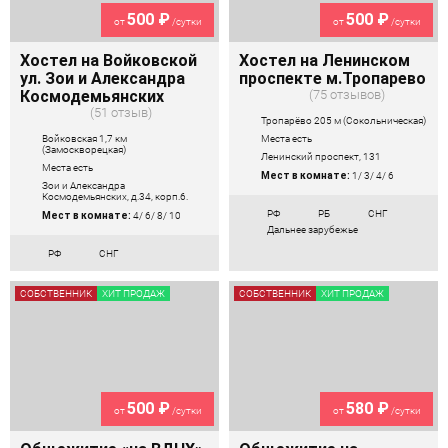
500 ₽
500 ₽
от
/сутки
от
/сутки
Хостел на Войковской
Хостел на Ленинском
ул. Зои и Александра
проспекте м.Тропарево
Космодемьянских
75 отзывов
51 отзыв
Тропарёво 205 м (Сокольническая)
Войковская 1,7 км
Места есть
(Замоскворецкая)
Ленинский проспект, 131
Места есть
Мест в комнате:
1/ 3/ 4/ 6
Зои и Александра
Космодемьянских, д.34, корп.6.
РФ
РБ
СНГ
Мест в комнате:
4/ 6/ 8/ 10
Дальнее зарубежье
РФ
СНГ
СОБСТВЕННИК
ХИТ ПРОДАЖ
СОБСТВЕННИК
ХИТ ПРОДАЖ
500 ₽
580 ₽
от
/сутки
от
/сутки