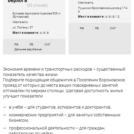
"Берлога"
Места есть
52 отзыва
Пушкино Ярославское шоссе д.174
а
Бульвар Адмирала Ушакова 526 м
(Бутовская)
Мест в комнате:
4/ 6/ 8/ 12
Места есть
ул. Поляны, 57
РФ
РБ
СНГ
Мест в комнате:
4/ 6/ 8
РФ
РБ
СНГ
Дальнее зарубежье
Экономия времени и транспортных расходов – существенный
показатель качества жизни.
Подберите подходящие общежития в Поселении Вороновское,
проезд от которых до места ваших повседневных занятий
оптимален по меркам столицы. Шаговая доступность жилья
улучшит показатели
в учёбе – для студентов, аспирантов и докторантов,
коммерческих предприятий – для занятых собственным
бизнесом,
профессиональной деятельности – для граждан,
работающих по найму,