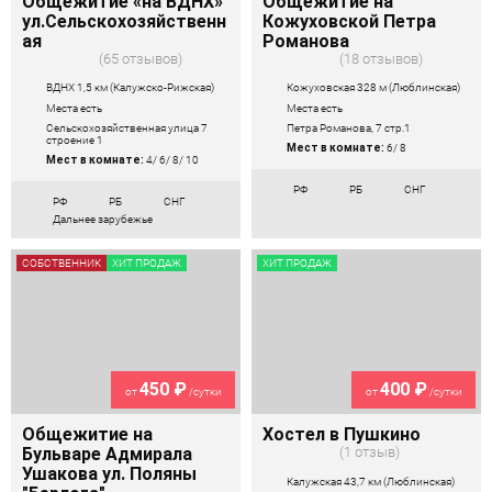
Общежитие «на ВДНХ»
Общежитие на
ул.Сельскохозяйственн
Кожуховской Петра
ая
Романова
65 отзывов
18 отзывов
ВДНХ 1,5 км (Калужско-Рижская)
Кожуховская 328 м (Люблинская)
Места есть
Места есть
Сельскохозяйственная улица 7
Петра Романова, 7 стр.1
строение 1
Мест в комнате:
6/ 8
Мест в комнате:
4/ 6/ 8/ 10
РФ
РБ
СНГ
РФ
РБ
СНГ
Дальнее зарубежье
СОБСТВЕННИК
ХИТ ПРОДАЖ
ХИТ ПРОДАЖ
450 ₽
400 ₽
от
/сутки
от
/сутки
Общежитие на
Хостел в Пушкино
Бульваре Адмирала
1 отзыв
Ушакова ул. Поляны
Калужская 43,7 км (Люблинская)