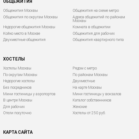
ОБЩЕЖИТИЯ
Общежития Москвы
Общежития на схеме метро
Общежития по округам Москвы
Адреса общежитий по районам
Москвы
Недорогие общежития Москвы
Комната в общежитии
Койко место в Москве
Общежития для рабочих
Двухместные общежития
Общежития квартирного типа
ХОСТЕЛЫ
Хостелы Москвы
Рядом с метро
По округам Москвы
По районам Москвы
Недорогие хостелы
Двухместные
Без посредников
На карте Москвы
Мини гостиницы у аэропортов
Мини гостиницы у вокзалов
В центре Москвы
Каталог собственников
Для рабочих
Женские
Отели посуточно
Хостелы от 250 руб.
КАРТА САЙТА