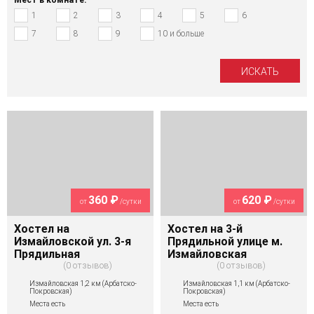
1
2
3
4
5
6
7
8
9
10 и больше
360 ₽
620 ₽
от
/сутки
от
/сутки
Хостел на
Хостел на 3-й
Измайловской ул. 3-я
Прядильной улице м.
Прядильная
Измайловская
0 отзывов
0 отзывов
Измайловская 1,2 км (Арбатско-
Измайловская 1,1 км (Арбатско-
Покровская)
Покровская)
Места есть
Места есть