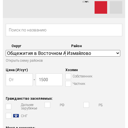
Округ
Район
Открыть схему районов
Цена (₽/cут)
Хозяин
Собственник
Частник
Гражданство заселяемых:
Дальнее
РФ
РБ
зарубежье
СНГ
Мест в комнате: