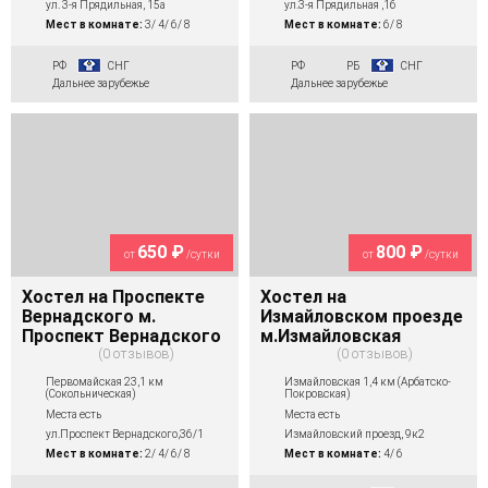
ул. 3-я Прядильная, 15а
ул.3-я Прядильная ,16
Мест в комнате:
3/ 4/ 6/ 8
Мест в комнате:
6/ 8
РФ
СНГ
РФ
РБ
СНГ
Дальнее зарубежье
Дальнее зарубежье
650 ₽
800 ₽
от
/сутки
от
/сутки
Хостел на Проспекте
Хостел на
Вернадского м.
Измайловском проезде
Проспект Вернадского
м.Измайловская
0 отзывов
0 отзывов
Первомайская 23,1 км
Измайловская 1,4 км (Арбатско-
(Сокольническая)
Покровская)
Места есть
Места есть
ул.Проспект Вернадского,36/1
Измайловский проезд, 9к2
Мест в комнате:
2/ 4/ 6/ 8
Мест в комнате:
4/ 6