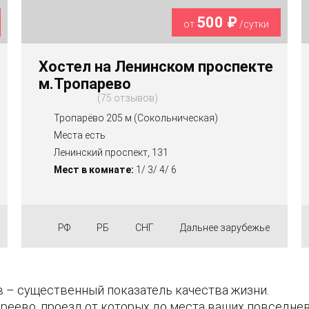
500 ₽
от
/сутки
Хостел на Ленинском проспекте
м.Тропарево
75 отзывов
Тропарёво 205 м (Сокольническая)
Места есть
Ленинский проспект, 131
Мест в комнате:
1/ 3/ 4/ 6
РФ
РБ
СНГ
Дальнее зарубежье
 – существенный показатель качества жизни.
еево, проезд от которых до места ваших повседнев