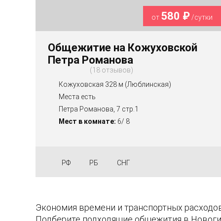
580 ₽
от
/сутки
Общежитие на Кожуховской
Петра Романова
18 отзывов
Кожуховская 328 м (Люблинская)
Места есть
Петра Романова, 7 стр.1
Мест в комнате:
6/ 8
РФ
РБ
СНГ
Экономия времени и транспортных расходов
Подберите подходящие общежития в Новогир