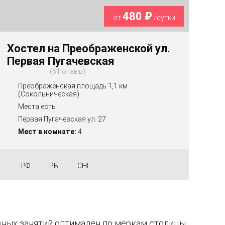
480 ₽
от
/сутки
Хостел на Преображенской ул.
Первая Пугачевская
61 отзыв
Преображенская площадь 1,1 км
(Сокольническая)
Места есть
Первая Пугачевская ул. 27
Мест в комнате:
4
РФ
РБ
СНГ
ных занятий оптимален по меркам столицы.