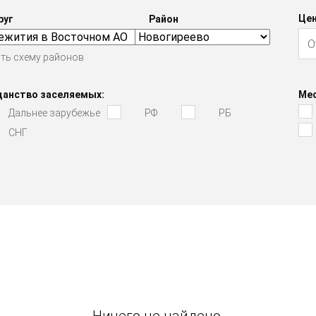
Цен
руг
Район
ть схему районов
данство заселяемых:
Мес
Дальнее зарубежье
РФ
РБ
СНГ