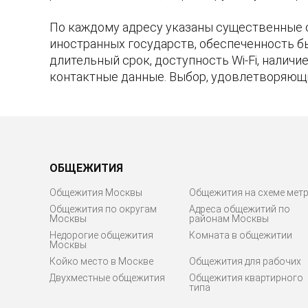
По каждому адресу указаны существенные 
иностранных государств, обеспеченность б
длительный срок, доступность Wi-Fi, налич
контактные данные. Выбор, удовлетворяющ
ОБЩЕЖИТИЯ
Общежития Москвы
Общежития на схеме мет
Общежития по округам
Адреса общежитий по
Москвы
районам Москвы
Недорогие общежития
Комната в общежитии
Москвы
Койко место в Москве
Общежития для рабочих
Двухместные общежития
Общежития квартирного
типа