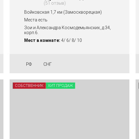
51 отзыв
Войковская 1,7 км (Замоскворецкая)
Места есть
Зои и Александра Космодемьянских, д.34,
корп.6.
Мест в комнате:
4/ 6/ 8/ 10
РФ
СНГ
СОБСТВЕННИК
ХИТ ПРОДАЖ