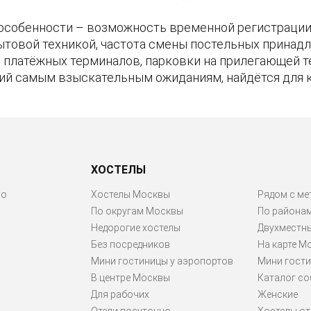
особенности – возможность временной регистрации 
ытовой техникой, частота смены постельных принадл
ие платёжных терминалов, парковки на прилегающей 
ий самым взыскательным ожиданиям, найдётся для 
ХОСТЕЛЫ
ро
Хостелы Москвы
Рядом с ме
По округам Москвы
По района
Недорогие хостелы
Двухместн
Без посредников
На карте М
Мини гостиницы у аэропортов
Мини гости
В центре Москвы
Каталог со
Для рабочих
Женские