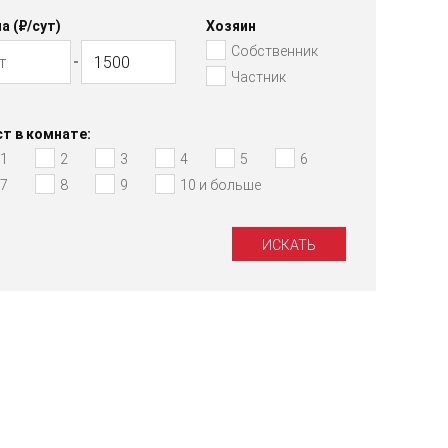
а (₽/cут)
Хозяин
Собственник
Частник
т в комнате:
1
2
3
4
5
6
7
8
9
10 и больше