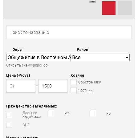
Округ
Район
Открыть схему районов
Цена (₽/cут)
Хозяин
Собственник
Частник
Гражданство заселяемых:
Дальнее
РФ
РБ
зарубежье
СНГ
Мест в комнате: