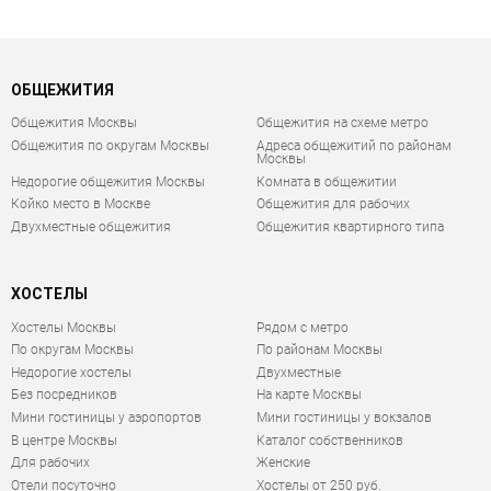
ОБЩЕЖИТИЯ
Общежития Москвы
Общежития на схеме метро
Общежития по округам Москвы
Адреса общежитий по районам
Москвы
Недорогие общежития Москвы
Комната в общежитии
Койко место в Москве
Общежития для рабочих
Двухместные общежития
Общежития квартирного типа
ХОСТЕЛЫ
Хостелы Москвы
Рядом с метро
По округам Москвы
По районам Москвы
Недорогие хостелы
Двухместные
Без посредников
На карте Москвы
Мини гостиницы у аэропортов
Мини гостиницы у вокзалов
В центре Москвы
Каталог собственников
Для рабочих
Женские
Отели посуточно
Хостелы от 250 руб.