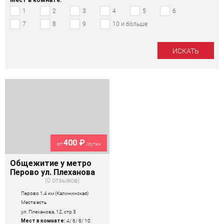
1
2
3
4
5
6
7
8
9
10 и больше
400 ₽
от
/сутки
Общежитие у метро
Перово ул. Плеханова
0 отзывов
Перово 1,4 км (Калининская)
Места есть
ул. Плеханова, 12, стр 3
Мест в комнате:
4/ 6/ 8/ 10