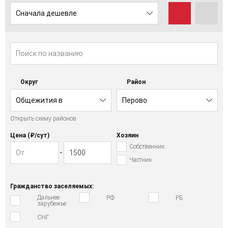
Сначала дешевле
Округ
Район
Общежития в
Перово
Открыть схему районов
Восточном АО
Цена (₽/cут)
Хозяин
Собственник
Частник
Гражданство заселяемых:
Дальнее
РФ
РБ
зарубежье
СНГ