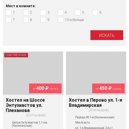
Мест в комнате:
1
2
3
4
5
6
7
8
9
10 и больше
СОБСТВЕННИК
400 ₽
450 ₽
от
/сутки
от
/сутки
Хостел на Шоссе
Хостел в Перово ул. 1-я
Энтузиастов ул.
Владимирская
Плеханова
0 отзывов
0 отзывов
Перово 451 м (Калининская)
Шоссе Энтузиастов 1,1 км
Места есть
(Калининская)
ул. 1-я Владимирская, 24 к1