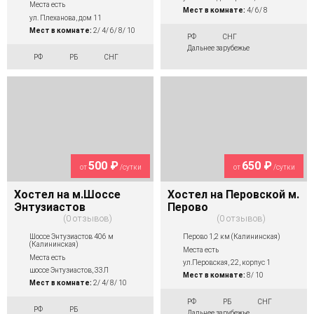
Места есть
Мест в комнате:
4/ 6/ 8
ул. Плеханова, дом 11
Мест в комнате:
2/ 4/ 6/ 8/ 10
РФ
СНГ
Дальнее зарубежье
РФ
РБ
СНГ
500 ₽
650 ₽
от
/сутки
от
/сутки
Хостел на м.Шоссе
Хостел на Перовской м.
Энтузиастов
Перово
0 отзывов
0 отзывов
Шоссе Энтузиастов 406 м
Перово 1,2 км (Калининская)
(Калининская)
Места есть
Места есть
ул.Перовская, 22, корпус 1
шоссе Энтузиастов, 33Л
Мест в комнате:
8/ 10
Мест в комнате:
2/ 4/ 8/ 10
РФ
РБ
СНГ
РФ
РБ
Дальнее зарубежье