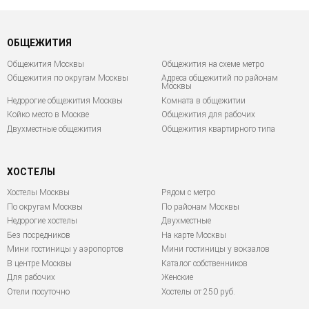
ОБЩЕЖИТИЯ
Общежития Москвы
Общежития на схеме метро
Общежития по округам Москвы
Адреса общежитий по районам
Москвы
Недорогие общежития Москвы
Комната в общежитии
Койко место в Москве
Общежития для рабочих
Двухместные общежития
Общежития квартирного типа
ХОСТЕЛЫ
Хостелы Москвы
Рядом с метро
По округам Москвы
По районам Москвы
Недорогие хостелы
Двухместные
Без посредников
На карте Москвы
Мини гостиницы у аэропортов
Мини гостиницы у вокзалов
В центре Москвы
Каталог собственников
Для рабочих
Женские
Отели посуточно
Хостелы от 250 руб.