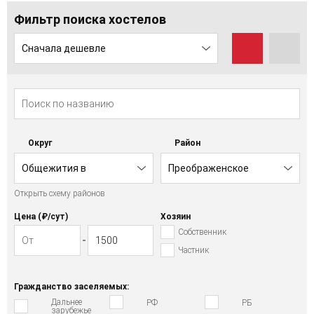
Фильтр поиска хостелов
Сначала дешевле
Округ
Район
Общежития в
Преображенское
Открыть схему районов
Восточном АО
Цена (₽/cут)
Хозяин
Собственник
Частник
Гражданство заселяемых:
Дальнее
РФ
РБ
зарубежье