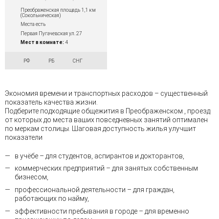
Преображенская площадь 1,1 км
(Сокольническая)
Места есть
Первая Пугачевская ул. 27
Мест в комнате:
4
РФ
РБ
СНГ
Экономия времени и транспортных расходов – существенный
показатель качества жизни.
Подберите подходящие общежития в Преображенском , проезд
от которых до места ваших повседневных занятий оптимален
по меркам столицы. Шаговая доступность жилья улучшит
показатели
в учёбе – для студентов, аспирантов и докторантов,
коммерческих предприятий – для занятых собственным
бизнесом,
профессиональной деятельности – для граждан,
работающих по найму,
эффективности пребывания в городе – для временно