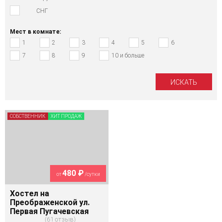
СНГ
Мест в комнате:
1
2
3
4
5
6
7
8
9
10 и больше
СОБСТВЕННИК
ХИТ ПРОДАЖ
480 ₽
от
/сутки
Хостел на
Преображенской ул.
Первая Пугачевская
61 отзыв