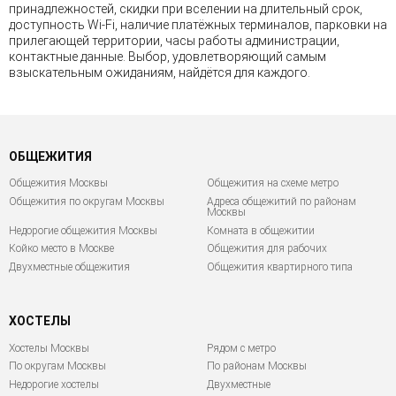
принадлежностей, скидки при вселении на длительный срок,
доступность Wi-Fi, наличие платёжных терминалов, парковки на
прилегающей территории, часы работы администрации,
контактные данные. Выбор, удовлетворяющий самым
взыскательным ожиданиям, найдётся для каждого.
ОБЩЕЖИТИЯ
Общежития Москвы
Общежития на схеме метро
Общежития по округам Москвы
Адреса общежитий по районам
Москвы
Недорогие общежития Москвы
Комната в общежитии
Койко место в Москве
Общежития для рабочих
Двухместные общежития
Общежития квартирного типа
ХОСТЕЛЫ
Хостелы Москвы
Рядом с метро
По округам Москвы
По районам Москвы
Недорогие хостелы
Двухместные