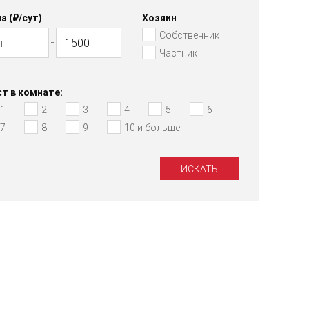
а (₽/cут)
Хозяин
Собственник
Частник
т в комнате:
1
2
3
4
5
6
7
8
9
10 и больше