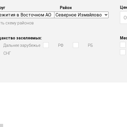
Цен
руг
Район
ть схему районов
данство заселяемых:
Мес
Дальнее зарубежье
РФ
РБ
СНГ