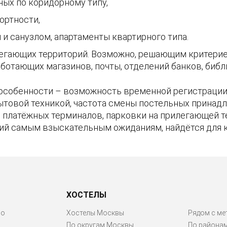
ных по коридорному типу,
ртности,
и санузлом, апартаменты квартирного типа.
егающих территорий. Возможно, решающим критерие
ботающих магазинов, почты, отделений банков, библи
особенности – возможность временной регистрации 
ытовой техникой, частота смены постельных принадл
ие платёжных терминалов, парковки на прилегающей 
ий самым взыскательным ожиданиям, найдётся для 
ХОСТЕЛЫ
ро
Хостелы Москвы
Рядом с ме
По округам Москвы
По района