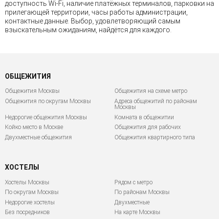
доступность Wi-Fi, наличие платёжных терминалов, парковки на
прилегающей территории, часы работы администрации,
контактные данные. Выбор, удовлетворяющий самым
взыскательным ожиданиям, найдётся для каждого.
ОБЩЕЖИТИЯ
Общежития Москвы
Общежития на схеме метро
Общежития по округам Москвы
Адреса общежитий по районам
Москвы
Недорогие общежития Москвы
Комната в общежитии
Койко место в Москве
Общежития для рабочих
Двухместные общежития
Общежития квартирного типа
ХОСТЕЛЫ
Хостелы Москвы
Рядом с метро
По округам Москвы
По районам Москвы
Недорогие хостелы
Двухместные
Без посредников
На карте Москвы