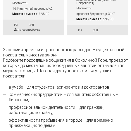
Покровская)
Места есть
Места есть
1-й Кирпичный переулок,4с2
проспект Буденного, д. 31с7
Мест в комнате:
6/ 8/ 10
Мест в комнате:
6/ 8/ 10
РФ
СНГ
Дальнее зарубежье
РФ
СНГ
Экономия времени и транспортных расходов – существенный
показатель качества жизни.
Подберите подходящие общежития в Соколиной Горе, проезд от
которых до места ваших повседневных занятий оптимален по
меркам столицы. Шаговая доступность жилья улучшит
показатели
в учёбе – для студентов, аспирантов и докторантов,
коммерческих предприятий – для занятых собственным
бизнесом,
профессиональной деятельности – для граждан,
работающих по найму,
эффективности пребывания в городе – для временно
приезжающих по делам.