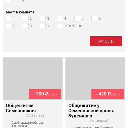
СНГ
Мест в комнате:
1
2
3
4
5
6
7
8
9
10 и больше
300 ₽
420 ₽
от
/сутки
от
/сутки
Общежитие
Общежитие у
Семеновская
Семеновской просп.
0 отзывов
Буденного
0 отзывов
Семёновская (Арбатско-
Покровская)
Семёновская 2 км (Арбатско-