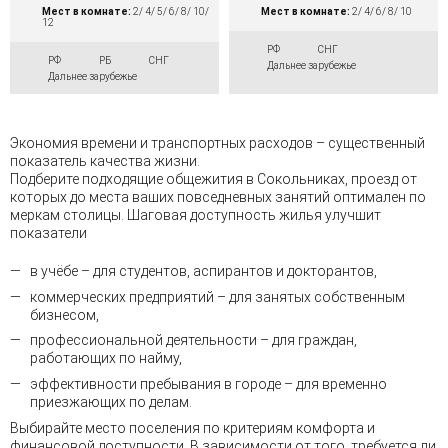
Мест в комнате:
2/ 4/ 5/ 6/ 8/ 10/
Мест в комнате:
2/ 4/ 6/ 8/ 10
12
РФ
СНГ
РФ
РБ
СНГ
Дальнее зарубежье
Дальнее зарубежье
Экономия времени и транспортных расходов – существенный
показатель качества жизни.
Подберите подходящие общежития в Сокольниках, проезд от
которых до места ваших повседневных занятий оптимален по
меркам столицы. Шаговая доступность жилья улучшит
показатели
в учёбе – для студентов, аспирантов и докторантов,
коммерческих предприятий – для занятых собственным
бизнесом,
профессиональной деятельности – для граждан,
работающих по найму,
эффективности пребывания в городе – для временно
приезжающих по делам.
Выбирайте место поселения по критериям комфорта и
финансовой доступности. В зависимости от того, требуется ли