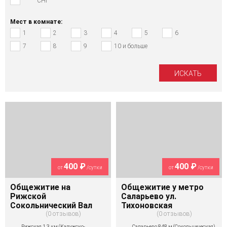
СНГ
Мест в комнате:
1
2
3
4
5
6
7
8
9
10 и больше
400 ₽
400 ₽
от
/сутки
от
/сутки
Общежитие на
Общежитие у метро
Рижской
Саларьево ул.
Сокольнический Вал
Тихоновская
0 отзывов
0 отзывов
Рижская 1,3 км (Калужско-
Саларьево 848 м (Сокольническая)