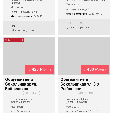
Рижская)
Места есть
Места есть
ул. Тихоновская, д. 11 Б
Сокольнический Вал, к 1
Мест в комнате:
6/ 8/ 10/ 12
Мест в комнате:
6/ 8/ 12
РФ
СНГ
РФ
СНГ
Дальнее зарубежье
Дальнее зарубежье
СОБСТВЕННИК
425 ₽
430 ₽
от
/сутки
от
/сутки
Общежитие в
Общежитие в
Сокольниках ул.
Сокольниках ул. 3-я
Бабаевская
Рыбинская
0 отзывов
0 отзывов
Сокольники 568 м
Сокольники 1,1 км
(Сокольническая)
(Сокольническая)
Места есть
Места есть
ул. Бабаевская, 4
ул. 3-я Рыбинская, 17, стр. 1