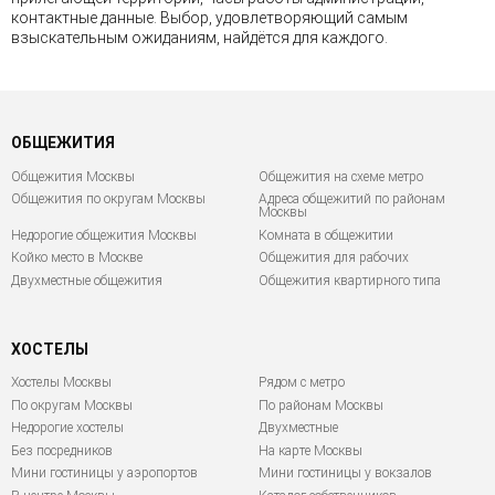
контактные данные. Выбор, удовлетворяющий самым
взыскательным ожиданиям, найдётся для каждого.
ОБЩЕЖИТИЯ
Общежития Москвы
Общежития на схеме метро
Общежития по округам Москвы
Адреса общежитий по районам
Москвы
Недорогие общежития Москвы
Комната в общежитии
Койко место в Москве
Общежития для рабочих
Двухместные общежития
Общежития квартирного типа
ХОСТЕЛЫ
Хостелы Москвы
Рядом с метро
По округам Москвы
По районам Москвы
Недорогие хостелы
Двухместные
Без посредников
На карте Москвы
Мини гостиницы у аэропортов
Мини гостиницы у вокзалов