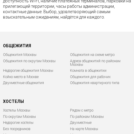
доступность Wi-Fi, наличие платёжных терминалов, парковки на
прилегающей территории, часы работы администрации,
контактные данные. Выбор, удовлетворяющий самым
взыскательным ожиданиям, найдётся для каждого.
ОБЩЕЖИТИЯ
Общежития Москвы
Общежития на схеме метро
Общежития по округам Москвы
Адреса общежитий по районам
Москвы
Недорогие общежития Москвы
Комната в общежитии
Койко место в Москве
Общежития для рабочих
Двухместные общежития
Общежития квартирного типа
ХОСТЕЛЫ
Хостелы Москвы
Рядом с метро
По округам Москвы
По районам Москвы
Недорогие хостелы
Двухместные
Без посредников
На карте Москвы