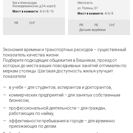
Места есть
Зои и Александра
Космодемьянских, д.34, корп.6.
ул. Поляны, 57
Мест в комнате:
4/ 6/ 8/ 10
Мест в комнате:
4/ 6/ 8
РФ
СНГ
РФ
РБ
СНГ
Дальнее зарубежье
Экономия времени и транспортных расходов – существенный
показатель качества жизни.
Подберите подходящие общежития в Вешняках, проезд от
которых до места ваших повседневных занятий оптимален по
меркам столицы. Шаговая доступность жилья улучшит
показатели
в учёбе – для студентов, аспирантов и докторантов,
коммерческих предприятий – для занятых собственным
бизнесом,
профессиональной деятельности – для граждан,
работающих по найму,
эффективности пребывания в городе – для временно
приезжающих по делам.