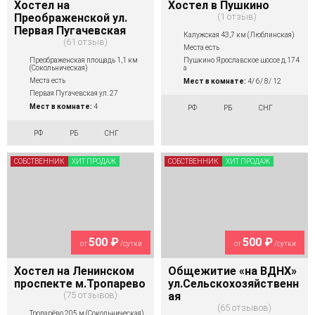
Хостел на
Хостел в Пушкино
Преображенской ул.
1 отзыв
Первая Пугачевская
Калужская 43,7 км (Люблинская)
61 отзыв
Места есть
Преображенская площадь 1,1 км
Пушкино Ярославское шоссе д.174
(Сокольническая)
а
Места есть
Мест в комнате:
4/ 6/ 8/ 12
Первая Пугачевская ул. 27
Мест в комнате:
4
РФ
РБ
СНГ
РФ
РБ
СНГ
СОБСТВЕННИК
ХИТ ПРОДАЖ
СОБСТВЕННИК
ХИТ ПРОДАЖ
500 ₽
500 ₽
от
/сутки
от
/сутки
Хостел на Ленинском
Общежитие «на ВДНХ»
проспекте м.Тропарево
ул.Сельскохозяйственн
75 отзывов
ая
65 отзывов
Тропарёво 205 м (Сокольническая)