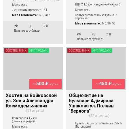
ВДНХ 1,5 км (Калужско-Рижская)
Места есть
Места есть
Ленинский проспект, 131
Сельскохозяйственная улица 7
Мест в комнате:
1/ 3/ 4/ 6
строение 1
Мест в комнате:
4/ 6/ 8/ 10
РФ
РБ
СНГ
Дальнее зарубежье
РФ
РБ
СНГ
Дальнее зарубежье
СОБСТВЕННИК
ХИТ ПРОДАЖ
СОБСТВЕННИК
ХИТ ПРОДАЖ
500 ₽
450 ₽
от
/сутки
от
/сутки
Хостел на Войковской
Общежитие на
ул. Зои и Александра
Бульваре Адмирала
Космодемьянских
Ушакова ул. Поляны
51 отзыв
"Берлога"
52 отзыва
Войковская 1,7 км
(Замоскворецкая)
Бульвар Адмирала Ушакова 526 м
(Бутовская)
Места есть