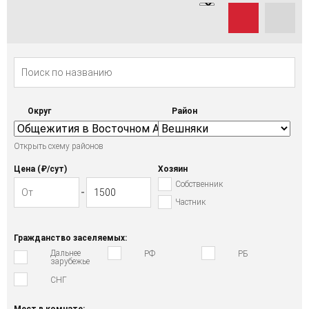
Округ
Район
Открыть схему районов
Цена (₽/cут)
Хозяин
Собственник
Частник
Гражданство заселяемых:
Дальнее
РФ
РБ
зарубежье
СНГ
Мест в комнате: