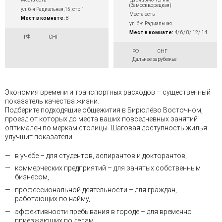
(Замоскворецкая)
ул. 6-я Радиальная,15, стр 1
Места есть
Мест в комнате:
8
ул. 6-я Радиальная
Мест в комнате:
4/ 6/ 8/ 12/ 14
РФ
СНГ
РФ
СНГ
Дальнее зарубежье
Экономия времени и транспортных расходов – существенный
показатель качества жизни.
Подберите подходящие общежития в Бирюлёво Восточном,
проезд от которых до места ваших повседневных занятий
оптимален по меркам столицы. Шаговая доступность жилья
улучшит показатели
в учёбе – для студентов, аспирантов и докторантов,
коммерческих предприятий – для занятых собственным
бизнесом,
профессиональной деятельности – для граждан,
работающих по найму,
эффективности пребывания в городе – для временно
приезжающих по делам.