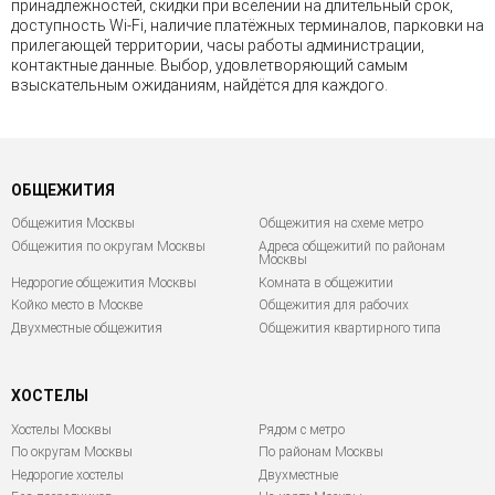
принадлежностей, скидки при вселении на длительный срок,
доступность Wi-Fi, наличие платёжных терминалов, парковки на
прилегающей территории, часы работы администрации,
контактные данные. Выбор, удовлетворяющий самым
взыскательным ожиданиям, найдётся для каждого.
ОБЩЕЖИТИЯ
Общежития Москвы
Общежития на схеме метро
Общежития по округам Москвы
Адреса общежитий по районам
Москвы
Недорогие общежития Москвы
Комната в общежитии
Койко место в Москве
Общежития для рабочих
Двухместные общежития
Общежития квартирного типа
ХОСТЕЛЫ
Хостелы Москвы
Рядом с метро
По округам Москвы
По районам Москвы
Недорогие хостелы
Двухместные