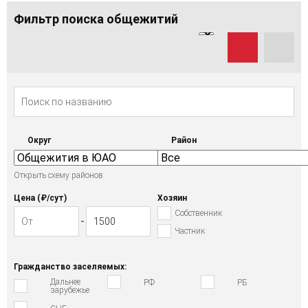
Фильтр поиска общежитий
Округ
Район
Открыть схему районов
Цена (₽/cут)
Хозяин
Собственник
Частник
Гражданство заселяемых:
Дальнее
РФ
РБ
зарубежье