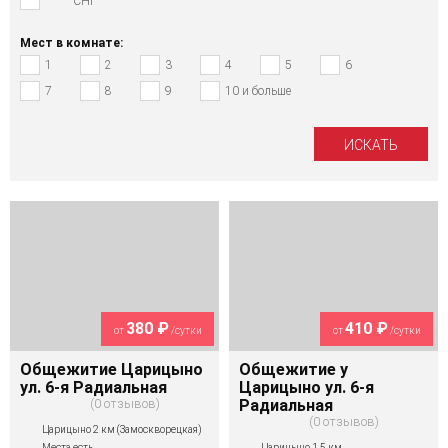
СНГ
Мест в комнате:
1
2
3
4
5
6
7
8
9
10 и больше
380 ₽
410 ₽
от
/сутки
от
/сутки
Общежитие Царицыно
Общежитие у
ул. 6-я Радиальная
Царицыно ул. 6-я
0 отзывов
Радиальная
0 отзывов
Царицыно 2 км (Замоскворецкая)
Царицыно 1,5 км
Места есть