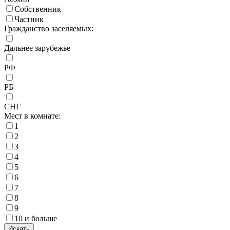
Собственник
Частник
Гражданство заселяемых:
Дальнее зарубежье
РФ
РБ
СНГ
Мест в комнате:
1
2
3
4
5
6
7
8
9
10 и больше