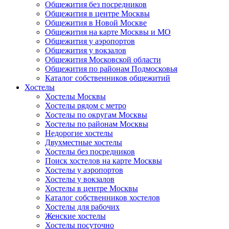
Общежития без посредников
Общежития в центре Москвы
Общежития в Новой Москве
Общежития на карте Москвы и МО
Общежития у аэропортов
Общежития у вокзалов
Общежития Московской области
Общежития по районам Подмосковья
Каталог собственников общежитий
Хостелы
Хостелы Москвы
Хостелы рядом с метро
Хостелы по округам Москвы
Хостелы по районам Москвы
Недорогие хостелы
Двухместные хостелы
Хостелы без посредников
Поиск хостелов на карте Москвы
Хостелы у аэропортов
Хостелы у вокзалов
Хостелы в центре Москвы
Каталог собственников хостелов
Хостелы для рабочих
Женские хостелы
Хостелы посуточно