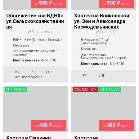
500 ₽
500 ₽
от
/сутки
от
/сутки
Общежитие «на ВДНХ»
Хостел на Войковской
ул.Сельскохозяйственн
ул. Зои и Александра
ая
Космодемьянских
65 отзывов
51 отзыв
ВДНХ 1,5 км (Калужско-Рижская)
Войковская 1,7 км
(Замоскворецкая)
Места есть
Места есть
Сельскохозяйственная улица 7
строение 1
Зои и Александра
Космодемьянских, д.34, корп.6.
Мест в комнате:
4/ 6/ 8/ 10
Мест в комнате:
4/ 6/ 8/ 10
РФ
РБ
СНГ
РФ
СНГ
Дальнее зарубежье
ХИТ ПРОДАЖ
СОБСТВЕННИК
ХИТ ПРОДАЖ
400 ₽
480 ₽
от
/сутки
от
/сутки
Хостел в Пушкино
Хостел на