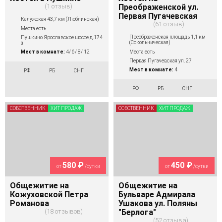
1 отзыв
Преображенской ул.
Первая Пугачевская
Калужская 43,7 км (Люблинская)
61 отзыв
Места есть
Преображенская площадь 1,1 км
Пушкино Ярославское шоссе д.174
(Сокольническая)
а
Места есть
Мест в комнате:
4/ 6/ 8/ 12
Первая Пугачевская ул. 27
Мест в комнате:
4
РФ
РБ
СНГ
РФ
РБ
СНГ
СОБСТВЕННИК
ХИТ ПРОДАЖ
СОБСТВЕННИК
ХИТ ПРОДАЖ
580 ₽
450 ₽
от
/сутки
от
/сутки
Общежитие на
Общежитие на
Кожуховской Петра
Бульваре Адмирала
Романова
Ушакова ул. Поляны
18 отзывов
"Берлога"
52 отзыва