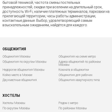
бытовой техникой, частота смены постельных
принадлежностей, скидки при вселении на длительный срок,
доступность Wi-Fi, наличие платёжных терминалов, парковки на
прилегающей территории, часы работы администрации,
контактные данные. Выбор, удовлетворяющий самым
взыскательным ожиданиям, найдётся для каждого.
ОБЩЕЖИТИЯ
Общежития Москвы
Общежития на схеме метро
Общежития по округам Москвы
Адреса общежитий по районам
Москвы
Недорогие общежития Москвы
Комната в общежитии
Койко место в Москве
Общежития для рабочих
Двухместные общежития
Общежития квартирного типа
ХОСТЕЛЫ
Хостелы Москвы
Рядом с метро
По округам Москвы
По районам Москвы