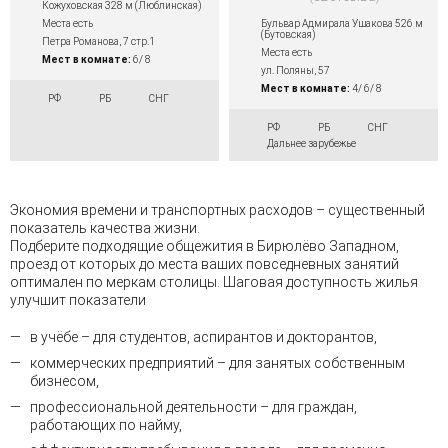
Кожуховская 328 м (Люблинская)
Бульвар Адмирала Ушакова 526 м
Места есть
(Бутовская)
Петра Романова, 7 стр.1
Места есть
Мест в комнате:
6/ 8
ул. Поляны, 57
Мест в комнате:
4/ 6/ 8
РФ
РБ
СНГ
РФ
РБ
СНГ
Дальнее зарубежье
Экономия времени и транспортных расходов – существенный
показатель качества жизни.
Подберите подходящие общежития в Бирюлёво Западном,
проезд от которых до места ваших повседневных занятий
оптимален по меркам столицы. Шаговая доступность жилья
улучшит показатели
в учёбе – для студентов, аспирантов и докторантов,
коммерческих предприятий – для занятых собственным
бизнесом,
профессиональной деятельности – для граждан,
работающих по найму,