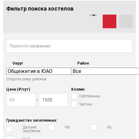
Фильтр поиска хостелов
Округ
Район
Открыть схему районов
Цена (₽/cут)
Хозяин
Собственник
Частник
Гражданство заселяемых:
Дальнее
РФ
РБ
зарубежье