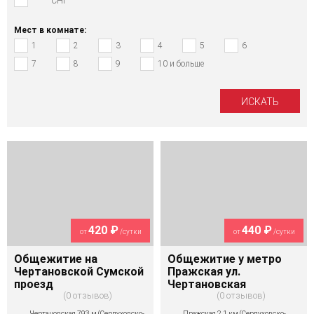
СНГ
Мест в комнате:
1
2
3
4
5
6
7
8
9
10 и больше
420 ₽
440 ₽
от
/сутки
от
/сутки
Общежитие на
Общежитие у метро
Чертановской Сумской
Пражская ул.
проезд
Чертановская
0 отзывов
0 отзывов
Чертановская 793 м (Серпуховско-
Пражская 2,1 км (Серпуховско-