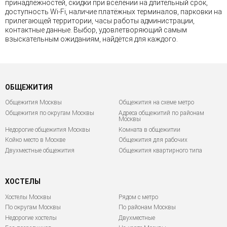
принадлежностей, скидки при вселении на длительный срок,
доступность Wi-Fi, наличие платёжных терминалов, парковки на
прилегающей территории, часы работы администрации,
контактные данные. Выбор, удовлетворяющий самым
взыскательным ожиданиям, найдётся для каждого.
ОБЩЕЖИТИЯ
Общежития Москвы
Общежития на схеме метро
Общежития по округам Москвы
Адреса общежитий по районам
Москвы
Недорогие общежития Москвы
Комната в общежитии
Койко место в Москве
Общежития для рабочих
Двухместные общежития
Общежития квартирного типа
ХОСТЕЛЫ
Хостелы Москвы
Рядом с метро
По округам Москвы
По районам Москвы
Недорогие хостелы
Двухместные