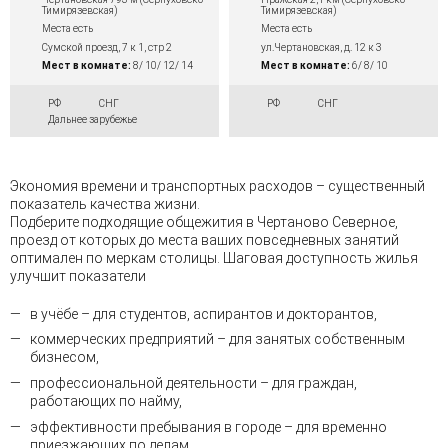
Тимирязевская)
Тимирязевская)
Места есть
Места есть
Сумской проезд, 7 к 1, стр 2
ул.Чертановская, д. 12 к 3
Мест в комнате:
8/ 10/ 12/ 14
Мест в комнате:
6/ 8/ 10
РФ
СНГ
РФ
СНГ
Дальнее зарубежье
Экономия времени и транспортных расходов – существенный
показатель качества жизни.
Подберите подходящие общежития в Чертаново Северное,
проезд от которых до места ваших повседневных занятий
оптимален по меркам столицы. Шаговая доступность жилья
улучшит показатели
в учёбе – для студентов, аспирантов и докторантов,
коммерческих предприятий – для занятых собственным
бизнесом,
профессиональной деятельности – для граждан,
работающих по найму,
эффективности пребывания в городе – для временно
приезжающих по делам.