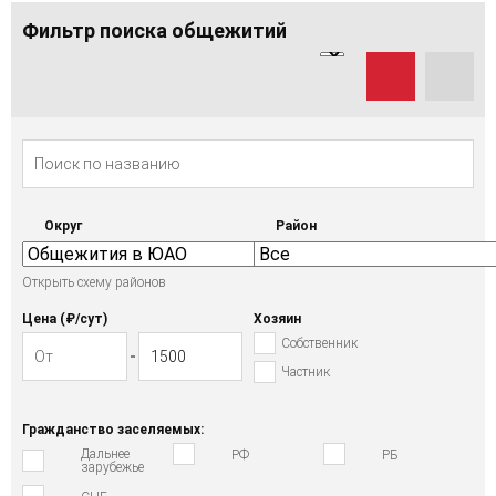
Фильтр поиска общежитий
Округ
Район
Открыть схему районов
Цена (₽/cут)
Хозяин
Собственник
Частник
Гражданство заселяемых:
Дальнее
РФ
РБ
зарубежье