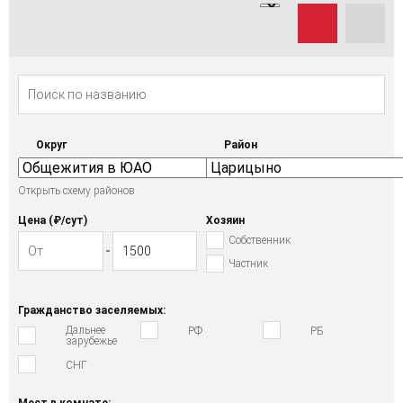
Округ
Район
Открыть схему районов
Цена (₽/cут)
Хозяин
Собственник
Частник
Гражданство заселяемых:
Дальнее
РФ
РБ
зарубежье
СНГ
Мест в комнате: