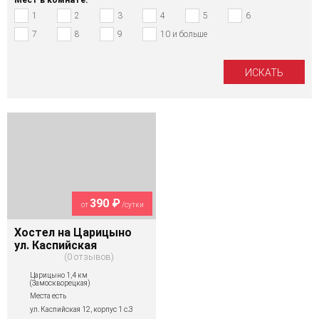
1
2
3
4
5
6
7
8
9
10 и больше
390 ₽
от
/сутки
Хостел на Царицыно
ул. Каспийская
0 отзывов
Царицыно 1,4 км
(Замоскворецкая)
Места есть
ул. Каспийская 12, корпус 1 с.3