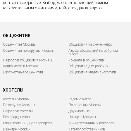
контактные данные. Выбор, удовлетворяющий самым
взыскательным ожиданиям, найдётся для каждого.
ОБЩЕЖИТИЯ
Общежития Москвы
Общежития на схеме метро
Общежития по округам Москвы
Адреса общежитий по районам
Москвы
Недорогие общежития Москвы
Комната в общежитии
Койко место в Москве
Общежития для рабочих
Двухместные общежития
Общежития квартирного типа
ХОСТЕЛЫ
Хостелы Москвы
Рядом с метро
По округам Москвы
По районам Москвы
Недорогие хостелы
Двухместные
Без посредников
На карте Москвы
Мини гостиницы у аэропортов
Мини гостиницы у вокзалов
В центре Москвы
Каталог собственников