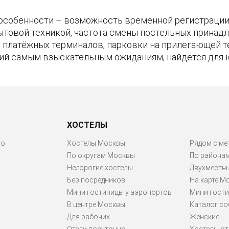
особенности – возможность временной регистрации 
ытовой техникой, частота смены постельных принадл
ие платёжных терминалов, парковки на прилегающей 
ий самым взыскательным ожиданиям, найдётся для 
ХОСТЕЛЫ
ро
Хостелы Москвы
Рядом с ме
По округам Москвы
По района
Недорогие хостелы
Двухместн
Без посредников
На карте М
Мини гостиницы у аэропортов
Мини гости
В центре Москвы
Каталог со
Для рабочих
Женские