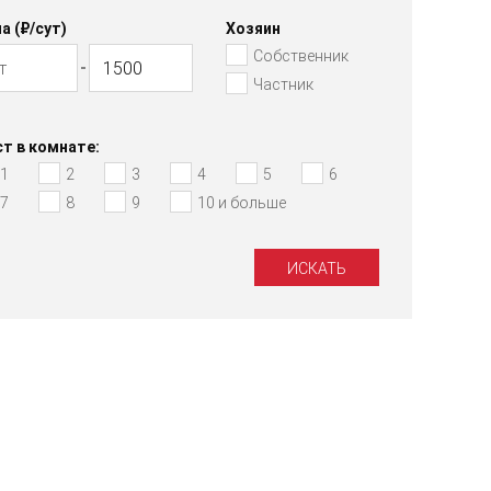
а (₽/cут)
Хозяин
Собственник
Частник
т в комнате:
1
2
3
4
5
6
7
8
9
10 и больше