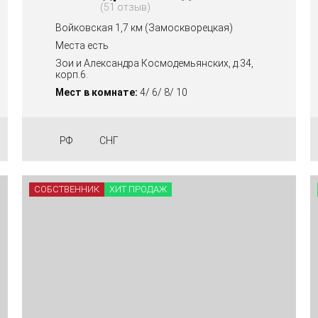
51 отзыв
Войковская 1,7 км (Замоскворецкая)
Места есть
Зои и Александра Космодемьянских, д.34,
корп.6.
Мест в комнате:
4/ 6/ 8/ 10
РФ
СНГ
СОБСТВЕННИК
ХИТ ПРОДАЖ