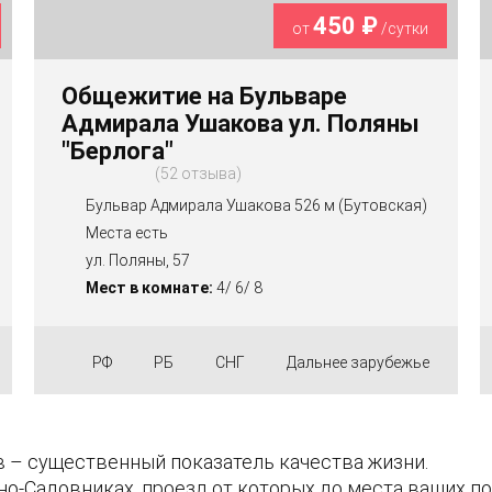
450 ₽
от
/сутки
Общежитие на Бульваре
Адмирала Ушакова ул. Поляны
"Берлога"
52 отзыва
Бульвар Адмирала Ушакова 526 м (Бутовская)
Места есть
ул. Поляны, 57
Мест в комнате:
4/ 6/ 8
РФ
РБ
СНГ
Дальнее зарубежье
 – существенный показатель качества жизни.
о-Садовниках, проезд от которых до места ваших п