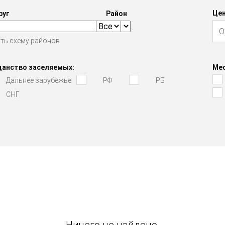
Цен
руг
Район
ть схему районов
данство заселяемых:
Мес
Дальнее зарубежье
РФ
РБ
СНГ