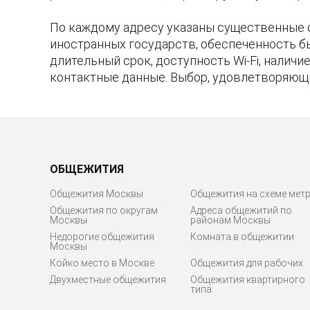
По каждому адресу указаны существенные 
иностранных государств, обеспеченность б
длительный срок, доступность Wi-Fi, налич
контактные данные. Выбор, удовлетворяющ
ОБЩЕЖИТИЯ
Общежития Москвы
Общежития на схеме мет
Общежития по округам
Адреса общежитий по
Москвы
районам Москвы
Недорогие общежития
Комната в общежитии
Москвы
Койко место в Москве
Общежития для рабочих
Двухместные общежития
Общежития квартирного
типа