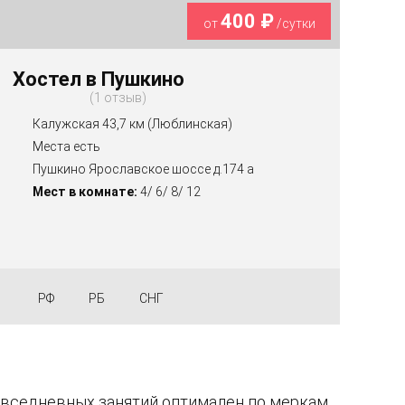
400 ₽
от
/сутки
Хостел в Пушкино
1 отзыв
Калужская 43,7 км (Люблинская)
Места есть
Пушкино Ярославское шоссе д.174 а
Мест в комнате:
4/ 6/ 8/ 12
РФ
РБ
СНГ
овседневных занятий оптимален по меркам