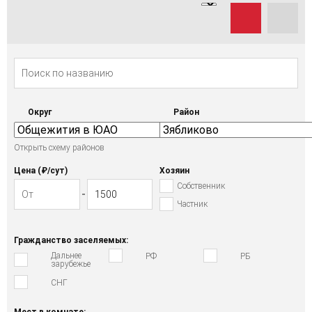
Округ
Район
Открыть схему районов
Цена (₽/cут)
Хозяин
Собственник
Частник
Гражданство заселяемых:
Дальнее
РФ
РБ
зарубежье
СНГ
Мест в комнате: