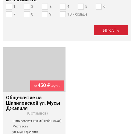
1
2
3
4
5
6
7
8
9
10 и больше
450 ₽
от
/сутки
Общежитие на
Шипиловской ул. Мусы
Джалиля
0 отзывов
Шипиловская 120 м (Люблинская)
Места есть
ул. Мусы Джалиля