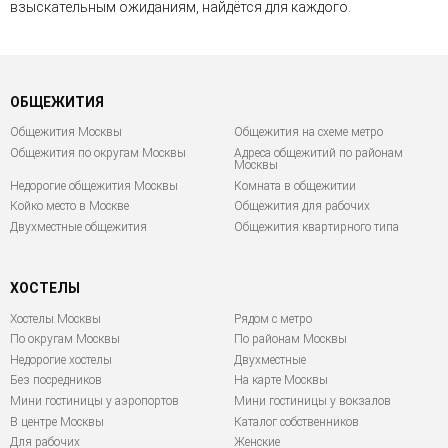
взыскательным ожиданиям, найдётся для каждого.
ОБЩЕЖИТИЯ
Общежития Москвы
Общежития на схеме метро
Общежития по округам Москвы
Адреса общежитий по районам
Москвы
Недорогие общежития Москвы
Комната в общежитии
Койко место в Москве
Общежития для рабочих
Двухместные общежития
Общежития квартирного типа
ХОСТЕЛЫ
Хостелы Москвы
Рядом с метро
По округам Москвы
По районам Москвы
Недорогие хостелы
Двухместные
Без посредников
На карте Москвы
Мини гостиницы у аэропортов
Мини гостиницы у вокзалов
В центре Москвы
Каталог собственников
Для рабочих
Женские