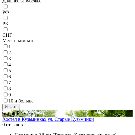
Дальнее зарубежье
РФ
РБ
СНГ
Мест в комнате:
1
2
3
4
5
6
7
8
9
10 и больше
от
650 ₽
/сутки
Хостел в Кузьминках ул. Старые Кузьминки
0 отзывов
Кузьминки 2,5 км (Таганско-Краснопресненская)