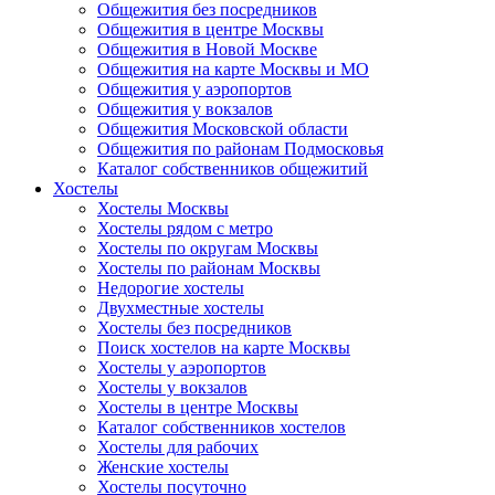
Общежития без посредников
Общежития в центре Москвы
Общежития в Новой Москве
Общежития на карте Москвы и МО
Общежития у аэропортов
Общежития у вокзалов
Общежития Московской области
Общежития по районам Подмосковья
Каталог собственников общежитий
Хостелы
Хостелы Москвы
Хостелы рядом с метро
Хостелы по округам Москвы
Хостелы по районам Москвы
Недорогие хостелы
Двухместные хостелы
Хостелы без посредников
Поиск хостелов на карте Москвы
Хостелы у аэропортов
Хостелы у вокзалов
Хостелы в центре Москвы
Каталог собственников хостелов
Хостелы для рабочих
Женские хостелы
Хостелы посуточно