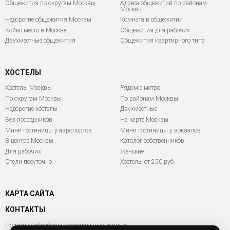
Общежития по округам Москвы
Адреса общежитий по районам
Москвы
Недорогие общежития Москвы
Комната в общежитии
Койко место в Москве
Общежития для рабочих
Двухместные общежития
Общежития квартирного типа
ХОСТЕЛЫ
Хостелы Москвы
Рядом с метро
По округам Москвы
По районам Москвы
Недорогие хостелы
Двухместные
Без посредников
На карте Москвы
Мини гостиницы у аэропортов
Мини гостиницы у вокзалов
В центре Москвы
Каталог собственников
Для рабочих
Женские
Отели посуточно
Хостелы от 250 руб.
КАРТА САЙТА
КОНТАКТЫ
Политики обработки персональных данных