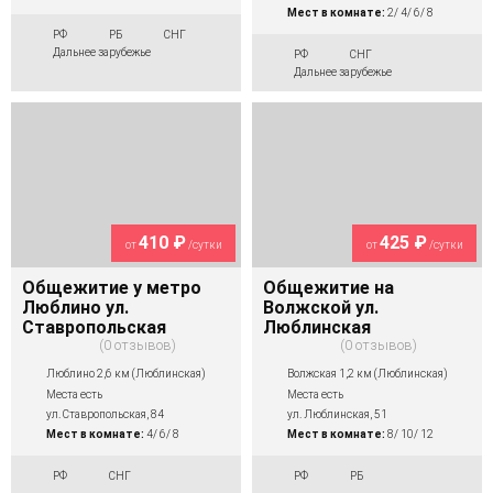
Мест в комнате:
2/ 4/ 6/ 8
РФ
РБ
СНГ
Дальнее зарубежье
РФ
СНГ
Дальнее зарубежье
410 ₽
425 ₽
от
/сутки
от
/сутки
Общежитие у метро
Общежитие на
Люблино ул.
Волжской ул.
Ставропольская
Люблинская
0 отзывов
0 отзывов
Люблино 2,6 км (Люблинская)
Волжская 1,2 км (Люблинская)
Места есть
Места есть
ул. Ставропольская, 84
ул. Люблинская, 51
Мест в комнате:
4/ 6/ 8
Мест в комнате:
8/ 10/ 12
РФ
СНГ
РФ
РБ