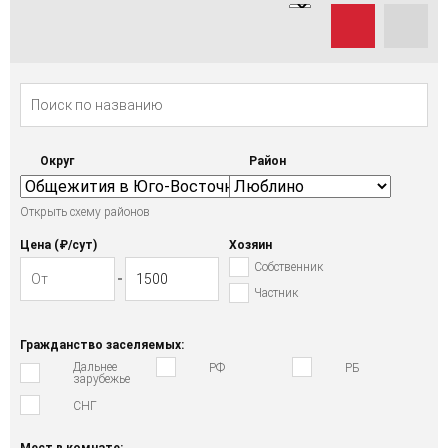
Округ
Район
Открыть схему районов
Цена (₽/cут)
Хозяин
Собственник
Частник
Гражданство заселяемых:
Дальнее
РФ
РБ
зарубежье
СНГ
Мест в комнате: