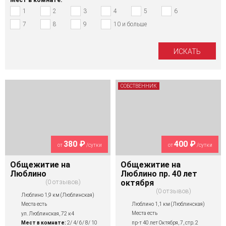
1
2
3
4
5
6
7
8
9
10 и больше
СОБСТВЕННИК
380 ₽
400 ₽
от
/сутки
от
/сутки
Общежитие на
Общежитие на
Люблино
Люблино пр. 40 лет
0 отзывов
октября
0 отзывов
Люблино 1,9 км (Люблинская)
Люблино 1,1 км (Люблинская)
Места есть
Места есть
ул. Люблинская, 72 к4
пр-т 40 лет Октября, 7, стр. 2
Мест в комнате:
2/ 4/ 6/ 8/ 10