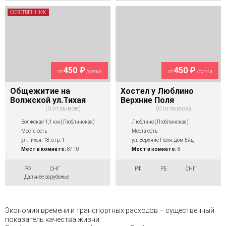
СОБСТВЕННИК
450 ₽
450 ₽
от
/сутки
от
/сутки
Общежитие на
Хостел у Люблино
Волжской ул.Тихая
Верхние Поля
0 отзывов
0 отзывов
Волжская 1,1 км (Люблинская)
Люблино (Люблинская)
Места есть
Места есть
ул. Тихая, 18, стр. 1
ул. Верхние Поля, дом 59д
Мест в комнате:
8/ 10
Мест в комнате:
8
РФ
СНГ
РФ
РБ
СНГ
Дальнее зарубежье
Экономия времени и транспортных расходов – существенный
показатель качества жизни.