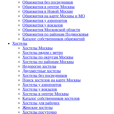
Общежития без посредников
Общежития в центре Москвы
Общежития в Новой Москве
Общежития на карте Москвы и МО
Общежития у аэропортов
Общежития у вокзалов
Общежития Московской области
Общежития по районам Подмосковья
Каталог собственников общежитий
Хостелы
Хостелы Москвы
Хостелы рядом с метро
Хостелы по округам Москвы
Хостелы по районам Москвы
Недорогие хостелы
Двухместные хостелы
Хостелы без посредников
Поиск хостелов на карте Москвы
Хостелы у аэропортов
Хостелы у вокзалов
Хостелы в центре Москвы
Каталог собственников хостелов
Хостелы для рабочих
Женские хостелы
Хостелы посуточно