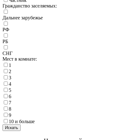
Частник
Гражданство заселяемых:
Дальнее зарубежье
РФ
РБ
СНГ
Мест в комнате:
1
2
3
4
5
6
7
8
9
10 и больше