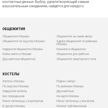
контактные данные. Выбор, удовлетворяющий самым
взыскательным ожиданиям, найдётся для каждого.
ОБЩЕЖИТИЯ
Общежития Москвы
Общежития на схеме метро
Общежития по округам Москвы
Адреса общежитий по районам
Москвы
Недорогие общежития Москвы
Комната в общежитии
Койко место в Москве
Общежития для рабочих
Двухместные общежития
Общежития квартирного типа
ХОСТЕЛЫ
Хостелы Москвы
Рядом с метро
По округам Москвы
По районам Москвы
Недорогие хостелы
Двухместные
Без посредников
На карте Москвы
Мини гостиницы у аэропортов
Мини гостиницы у вокзалов
В центре Москвы
Каталог собственников