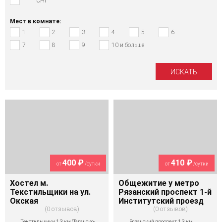
СНГ
Мест в комнате:
1
2
3
4
5
6
7
8
9
10 и больше
400 ₽
410 ₽
от
/сутки
от
/сутки
Хостел м.
Общежитие у метро
Текстильщики на ул.
Рязанский проспект 1-й
Окская
Институтский проезд
0 отзывов
0 отзывов
Текстильщики 1,3 км (Таганско-
Рязанский проспект 1,3 км